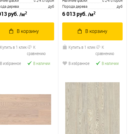
ичие фаски
с 2-х сторон
Наличие фаски
с 2-х сторон
ода дерева
дуб
Порода дерева
дуб
2
2
013 руб.
6 013 руб.
/м
/м
В корзину
В корзину
Купить в 1 клик
К
Купить в 1 клик
К
сравнению
сравнению
В избранное
В наличии
В избранное
В наличии