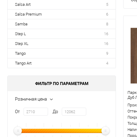
Salsa Art
5
Salsa Premium
6
Samba
8
Step L
16
Step XL
16
Tango
9
Tango Art
4
ФИЛЬТР ПО ПАРАМЕТРАМ
Парк
Дуб 
Розничная цена
Прои
От
До
Отте
Покр
Толщ
Нали
Поро