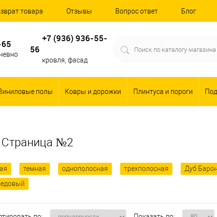
зврат товара
Отзывы
Вопрос ответ
Блог
+7 (936) 936-55-
-65
56
дневно
кровля, фасад
Виниловые полы
Ковры и дорожки
Плинтуса и пороги
По
- Страница №2
лая
темная
однополосная
трехполосная
Дуб Баро
медовый
ртировать по:
Показать по: