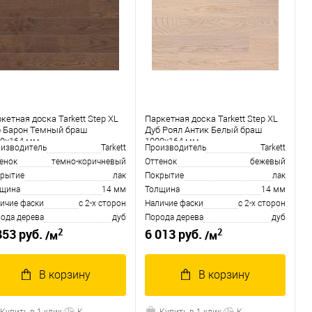
кетная доска Tarkett Step XL
Паркетная доска Tarkett Step XL
 Барон Темный браш
Дуб Роял Антик Белый браш
00х164 мм
1000х164 мм
изводитель
Tarkett
Производитель
Tarkett
енок
темно-коричневый
Оттенок
бежевый
рытие
лак
Покрытие
лак
лщина
14 мм
Толщина
14 мм
ичие фаски
с 2-х сторон
Наличие фаски
с 2-х сторон
ода дерева
дуб
Порода дерева
дуб
2
2
853 руб.
6 013 руб.
/м
/м
В корзину
В корзину
Купить в 1 клик
К
Купить в 1 клик
К