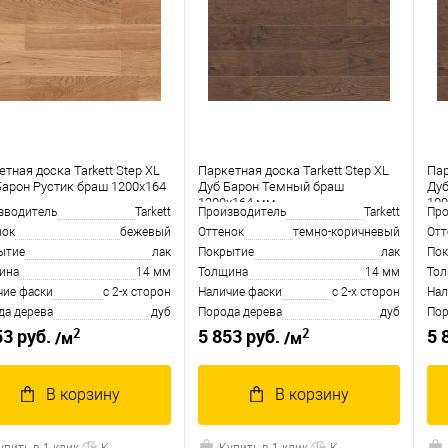
тная доска Tarkett Step XL
Паркетная доска Tarkett Step XL
Пар
Барон Рустик браш 1200х164
Дуб Барон Темный браш
Дуб
1200х164 мм
10
зводитель
Tarkett
Производитель
Tarkett
Про
нок
бежевый
Оттенок
темно-коричневый
Отт
ытие
лак
Покрытие
лак
Пок
ина
14 мм
Толщина
14 мм
То
чие фаски
с 2-х сторон
Наличие фаски
с 2-х сторон
Нал
да дерева
дуб
Порода дерева
дуб
Пор
2
2
53 руб.
5 853 руб.
5 
/м
/м
В корзину
В корзину
упить в 1 клик
К
Купить в 1 клик
К