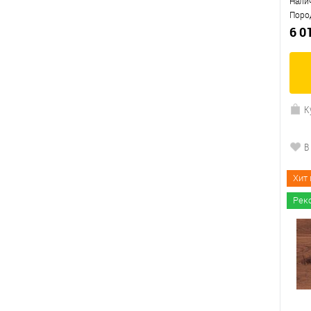
Нали
Поро
6 0
К
В
Хит
Рек