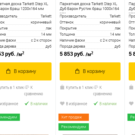
тная доска Tarkett Step XL
Паркетная доска Tarkett Step XL
Пар
Барон Браш 1200х164 мм
Дуб Барон Рустик браш 1000х164
Дуб
мм
мм
зводитель
Tarkett
Производитель
Tarkett
Про
нок
коричневый
Оттенок
коричневый
Отт
ытие
лак
Покрытие
лак
Пок
ина
14 мм
Толщина
14 мм
То
чие фаски
с 2-х сторон
Наличие фаски
с 2-х сторон
Нал
да дерева
дуб
Порода дерева
дуб
Пор
2
2
53 руб.
5 853 руб.
5 
/м
/м
В корзину
В корзину
упить в 1 клик
К
Купить в 1 клик
К
сравнению
сравнению
 избранное
В наличии
В избранное
В наличии
омендуем
Хит продаж
Ре
Рекомендуем