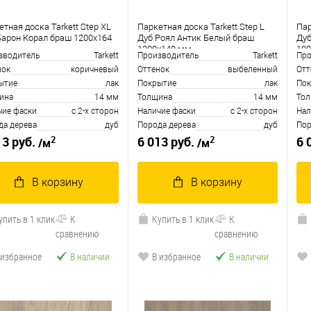
тная доска Tarkett Step XL
Паркетная доска Tarkett Step L
Пар
Барон Корал браш 1200х164
Дуб Роял Антик Белый браш
Дуб
1200х140 мм
10
зводитель
Tarkett
Производитель
Tarkett
Про
нок
коричневый
Оттенок
выбеленный
Отт
ытие
лак
Покрытие
лак
Пок
ина
14 мм
Толщина
14 мм
То
чие фаски
с 2-х сторон
Наличие фаски
с 2-х сторон
Нал
да дерева
дуб
Порода дерева
дуб
Пор
2
2
13 руб.
6 013 руб.
6 
/м
/м
В корзину
В корзину
упить в 1 клик
К
Купить в 1 клик
К
сравнению
сравнению
 избранное
В наличии
В избранное
В наличии