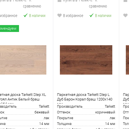
сравнению
сравнению
 избранное
В наличии
В избранное
В наличии
омендуем
тная доска Tarkett Step XL
Паркетная доска Tarkett Step L
Пар
Роял Антик Белый браш
Дуб Барон Корал браш 1200х140
Дуб
х164 мм
мм
мм
зводитель
Tarkett
Производитель
Tarkett
Про
нок
бежевый
Оттенок
коричневый
Отт
ытие
лак
Покрытие
лак
Пок
ина
14 мм
Толщина
14 мм
То