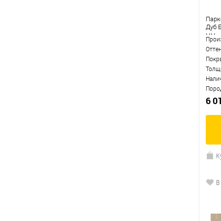
Парке
Дуб 
мм
Прои
Отте
Покр
Толщ
Нали
Поро
6 0
К
В