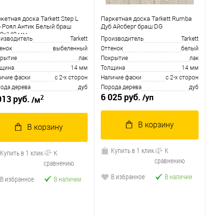
кетная доска Tarkett Step L
Паркетная доска Tarkett Rumba
 Роял Антик Белый браш
Дуб Айсберг браш DG
00х140 мм
изводитель
Tarkett
Производитель
Tarkett
енок
выбеленный
Оттенок
белый
рытие
лак
Покрытие
лак
лщина
14 мм
Толщина
14 мм
ичие фаски
с 2-х сторон
Наличие фаски
с 2-х сторон
ода дерева
дуб
Порода дерева
дуб
6 025 руб.
/уп
2
013 руб.
/м
В корзину
В корзину
Купить в 1 клик
К
Купить в 1 клик
К
сравнению
сравнению
В избранное
В наличии
В избранное
В наличии