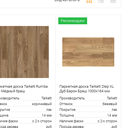
Рекомендуем
кетная доска Tarkett Rumba
Паркетная доска Tarkett Step XL
б Медный браш
Дуб Барон Браш 1000х164 мм
изводитель
Tarkett
Производитель
Tarkett
енок
коричневый
Оттенок
бежевый
рытие
лак
Покрытие
лак
лщина
14 мм
Толщина
14 мм
ичие фаски
с 2-х сторон
Наличие фаски
с 2-х сторон
ода дерева
дуб
Порода дерева
дуб