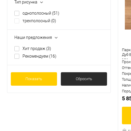
Тип рисунка
однополосный
(51)
трехполосный
(0)
Наши предложения
Хит продаж
(3)
Парке
Дуб 
Рекомендуем
(16)
мм
Прои
Отте
Покр
Показать
Сбросить
Толщ
Нали
Поро
5 8
К