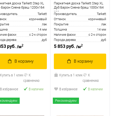
кетная доска Tarkett Step XL
Паркетная доска Tarkett Step XL
 Барон Сиена браш 1200х164
Дуб Барон Сиена браш 1000х164
мм
изводитель
Tarkett
Производитель
Tarkett
енок
коричневый
Оттенок
коричневый
рытие
лак
Покрытие
лак
лщина
14 мм
Толщина
14 мм
ичие фаски
с 2-х сторон
Наличие фаски
с 2-х сторон
ода дерева
дуб
Порода дерева
дуб
2
2
853 руб.
5 853 руб.
/м
/м
В корзину
В корзину
Купить в 1 клик
К
Купить в 1 клик
К
сравнению
сравнению
В избранное
В наличии
В избранное
В наличии
комендуем
Рекомендуем