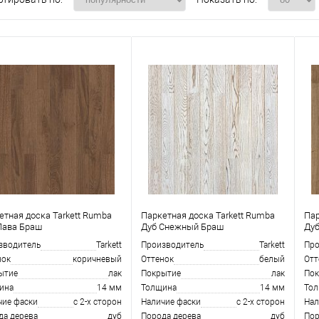
етная доска Tarkett Rumba
Паркетная доска Tarkett Rumba
Пар
Лава Браш
Дуб Снежный Браш
Ду
зводитель
Tarkett
Производитель
Tarkett
Про
нок
коричневый
Оттенок
белый
Отт
ытие
лак
Покрытие
лак
Пок
ина
14 мм
Толщина
14 мм
То
чие фаски
с 2-х сторон
Наличие фаски
с 2-х сторон
Нал
да дерева
дуб
Порода дерева
дуб
Пор