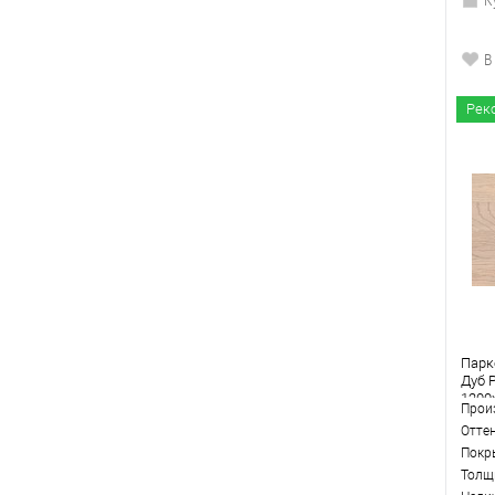
В
Рек
Парке
Дуб 
1200
Прои
Отте
Покр
Толщ