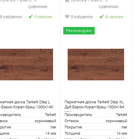
сравнению
сравнению
В избранное
В наличии
В избранное
В наличии
Рекомендуем
кетная доска Tarkett Step L
Паркетная доска Tarkett Step XL
 Барон Корал браш 1000х140
Дуб Барон Корал браш 1000х164
мм
изводитель
Tarkett
Производитель
Tarkett
енок
коричневый
Оттенок
коричневый
рытие
лак
Покрытие
лак
лщина
14 мм
Толщина
14 мм