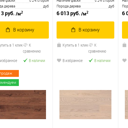
чие фаски
с 2-х сторон
Наличие фаски
с 2-х сторон
Нал
да дерева
дуб
Порода дерева
дуб
Пор
2
2
13 руб.
6 013 руб.
6 
/м
/м
В корзину
В корзину
упить в 1 клик
К
Купить в 1 клик
К
сравнению
сравнению
 избранное
В наличии
В избранное
В наличии
 продаж
омендуем