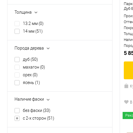
Парке
Дуб 
Толщина
Прои
Отте
13.2 мм
(0)
Покр
14 мм
(51)
Толщ
Нали
Поро
Порода дерева
5 8
дуб
(50)
махагон
(0)
орех
(0)
ясень
(1)
К
Наличие фаски
В
без фаски
(33)
Рек
с 2-х сторон
(51)