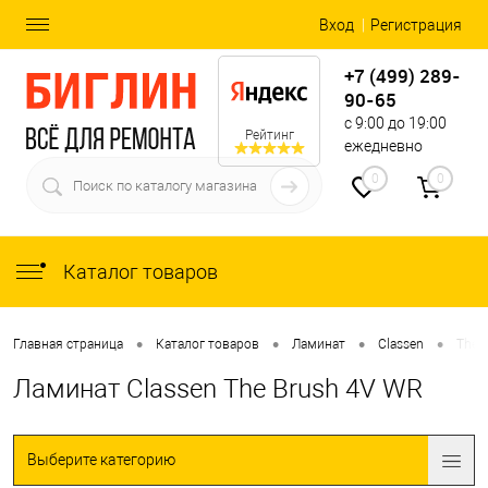
Вход
Регистрация
+7 (499) 289-
90-65
с 9:00 до 19:00
Рейтинг
ежедневно
0
0
Каталог товаров
•
•
•
•
Главная страница
Каталог товаров
Ламинат
Classen
The 
Ламинат Classen The Brush 4V WR
Выберите категорию