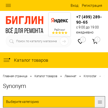
Вход
Регистрация
+7 (499) 289-
90-65
с 9:00 до 19:00
Рейтинг
ежедневно
0
0
Каталог товаров
•
•
•
•
Главная страница
Каталог товаров
Ламинат
Kronostar
Sy
Synonym
Выберите категорию