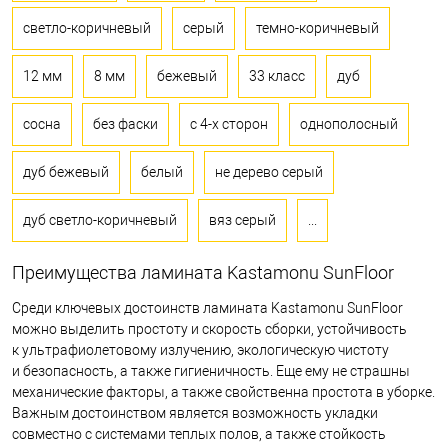
светло-коричневый
серый
темно-коричневый
12 мм
8 мм
бежевый
33 класс
дуб
сосна
без фаски
с 4-х сторон
однополосный
дуб бежевый
белый
не дерево серый
дуб светло-коричневый
вяз серый
...
Преимущества ламината Kastamonu SunFloor
Среди ключевых достоинств ламината Kastamonu SunFloor
можно выделить простоту и скорость сборки, устойчивость
к ультрафиолетовому излучению, экологическую чистоту
и безопасность, а также гигиеничность. Еще ему не страшны
механические факторы, а также свойственна простота в уборке.
Важным достоинством является возможность укладки
совместно с системами теплых полов, а также стойкость