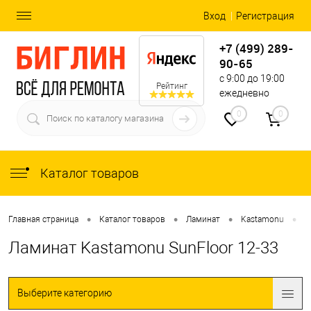
Вход
Регистрация
+7 (499) 289-
90-65
с 9:00 до 19:00
Рейтинг
ежедневно
0
0
Каталог товаров
•
•
•
•
Главная страница
Каталог товаров
Ламинат
Kastamonu
S
Ламинат Kastamonu SunFloor 12-33
Выберите категорию