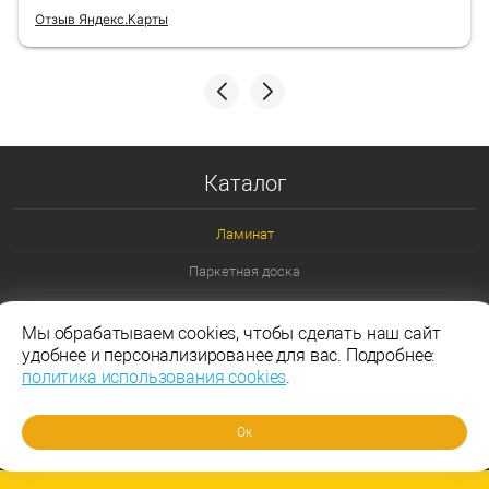
Отзыв Яндекс.Карты
Каталог
Ламинат
Паркетная доска
Ламинат 32 класс
Мы обрабатываем cookies, чтобы сделать наш сайт
Ламинат 33 класс
удобнее и персонализированее для вас. Подробнее:
политика использования cookies
.
Ламинат Эггер
Ламинат Таркетт
Ок