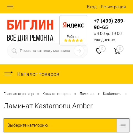
Вход
Регистрация
+7 (499) 289-
90-65
с 9:00 до 19:00
Рейтинг
ежедневно
0
0
Каталог товаров
•
•
•
•
Главная страница
Каталог товаров
Ламинат
Kastamonu
A
Ламинат Kastamonu Amber
Выберите категорию