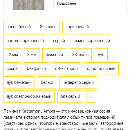
Подробнее
сосна белый
32 класс
коричневый
светло-коричневый
серый
темно-коричневый
12 мм
8 мм
бежевый
33 класс
дуб
сосна
без фаски
с 4-х сторон
однополосный
дуб бежевый
белый
не дерево серый
дуб светло-коричневый
вяз серый
...
Ламинат Kastamonu Amber — это инновационная серия
ламината, которая подходит для любых типов помещений
(квартиры, офисы, торговые и выставочные залы, загородные
дома) и обладает большим сроком службы до 20–25 лет. Из-за