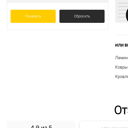
Показать
Сбросить
ИЛИ В
Ламин
Ковры
Кровля
От
4.9
из 5