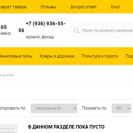
зврат товара
Отзывы
Вопрос ответ
Блог
+7 (936) 936-55-
-65
56
дневно
кровля, фасад
Виниловые полы
Ковры и дорожки
Плинтуса и пороги
По
siogrande
ртировать по:
Показать по:
В ДАННОМ РАЗДЕЛЕ ПОКА ПУСТО