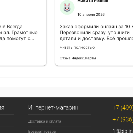
Никита Резник
10 апреля 2026
н! Всегда
Заказ оформили онлайн за 10
нал. Грамотные
Перезвонили сразу, уточниги
да помогут с
детали и доставку. Всё прошл
езли в
лишней суеты.
Читать полностью
Отзыв Яндекс.Карты
ия
Интернет-магазин
+7 (499
+7 (936
Доставка и оплата
1@biglin
Возврат товара