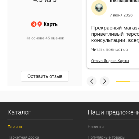
f1 gg
оля сазонова
11 ноября 2024
7 июня 2026
 выбор просто супер!
Прекрасный магази
т в спальню подобрали
приветливый персо
На основе 45 оценок
такой, какой хотели.
консультации, всег
магазину пять звёзд!
выбором! Всё прив
олностью
Читать полностью
назначенный день!
екс.Карты
Отзыв Яндекс.Карты
Оставить отзыв
Каталог
Наши предложен
Ламинат
Новинки
Паркетная доска
Популярные товары