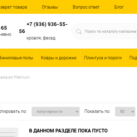
зврат товара
Отзывы
Вопрос ответ
Блог
+7 (936) 936-55-
-65
56
дневно
кровля, фасад
Виниловые полы
Ковры и дорожки
Плинтуса и пороги
По
lackpool Platinium
ртировать по:
Показать по:
В ДАННОМ РАЗДЕЛЕ ПОКА ПУСТО