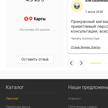
f1 gg
оля сазонова
11 ноября 2024
7 июня 2026
 выбор просто супер!
Прекрасный магази
т в спальню подобрали
приветливый персо
На основе 45 оценок
такой, какой хотели.
консультации, всег
магазину пять звёзд!
выбором! Всё прив
олностью
Читать полностью
назначенный день!
екс.Карты
Отзыв Яндекс.Карты
Оставить отзыв
Каталог
Наши предложен
Ламинат
Новинки
Паркетная доска
Популярные товары