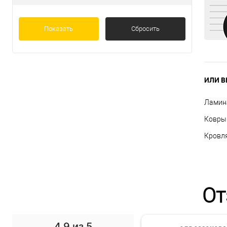
Показать
Сбросить
ИЛИ В
Ламин
Ковры
Кровля
От
4.9
из 5