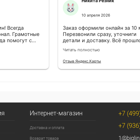
Никита Резник
10 апреля 2026
н! Всегда
Заказ оформили онлайн за 10
нал. Грамотные
Перезвонили сразу, уточниги
да помогут с
детали и доставку. Всё прошл
езли в
лишней суеты.
Читать полностью
Отзыв Яндекс.Карты
ия
Интернет-магазин
+7 (499
+7 (936
Доставка и оплата
1@biglin
Возврат товара