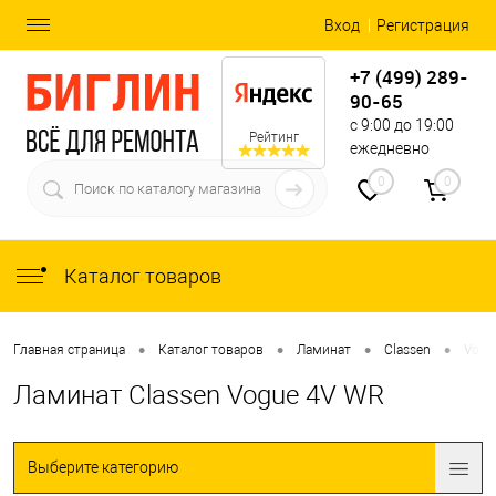
Вход
Регистрация
+7 (499) 289-
90-65
с 9:00 до 19:00
Рейтинг
ежедневно
0
0
Каталог товаров
•
•
•
•
Главная страница
Каталог товаров
Ламинат
Classen
Vogu
Ламинат Classen Vogue 4V WR
Выберите категорию