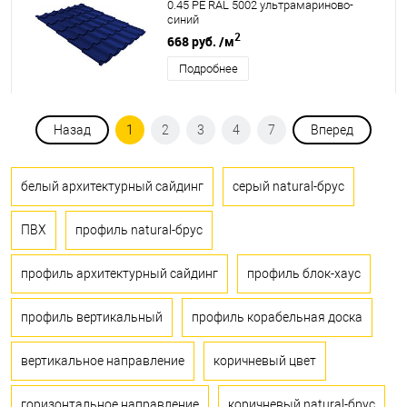
0.45 PE RAL 5002 ультрамариново-
синий
2
668 руб.
/м
Подробнее
Назад
1
2
3
4
7
Вперед
белый архитектурный сайдинг
серый natural-брус
ПВХ
профиль natural-брус
профиль архитектурный сайдинг
профиль блок-хаус
профиль вертикальный
профиль корабельная доска
вертикальное направление
коричневый цвет
горизонтальное направление
коричневый natural-брус