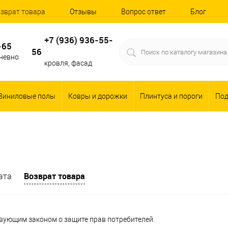
зврат товара
Отзывы
Вопрос ответ
Блог
+7 (936) 936-55-
-65
56
дневно
кровля, фасад
Виниловые полы
Ковры и дорожки
Плинтуса и пороги
По
Возврат товара
ата
твующим законом о защите прав потребителей.