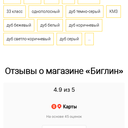
33 класс
однополосный
дуб темно-серый
КМ3
дуб бежевый
дуб белый
дуб коричневый
дуб светло-коричневый
дуб серый
...
Отзывы о магазине «Биглин»
4.9
из 5
На основе 45 оценок