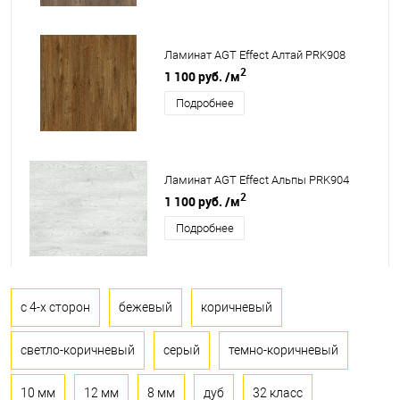
Ламинат AGT Effect Алтай PRK908
2
1 100 руб.
/м
Подробнее
Ламинат AGT Effect Альпы PRK904
2
1 100 руб.
/м
Подробнее
с 4-х сторон
бежевый
коричневый
светло-коричневый
серый
темно-коричневый
10 мм
12 мм
8 мм
дуб
32 класс