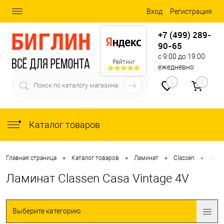
Вход
Регистрация
+7 (499) 289-
90-65
с 9:00 до 19:00
Рейтинг
ежедневно
0
0
Каталог товаров
•
•
•
•
Главная страница
Каталог товаров
Ламинат
Classen
Casa 
Ламинат Classen Casa Vintage 4V
Выберите категорию