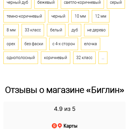
черный дуб
бежевый
светло-коричневый
серый
темно-коричневый
черный
10 мм
12 мм
8 мм
33 класс
белый
дуб
не дерево
орех
без фаски
с 4-х сторон
елочка
однополосный
коричневый
32 класс
...
Отзывы о магазине «Биглин»
4.9
из 5