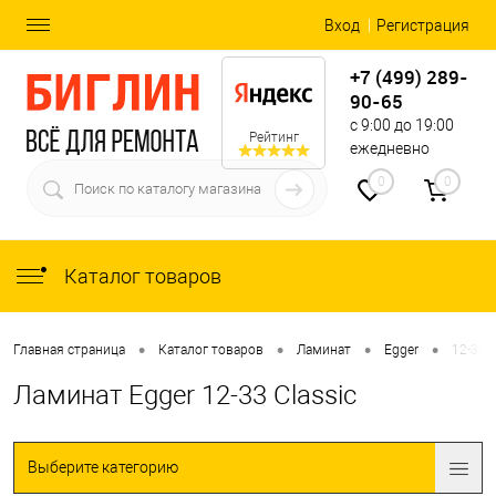
Вход
Регистрация
+7 (499) 289-
90-65
с 9:00 до 19:00
Рейтинг
ежедневно
0
0
Каталог товаров
•
•
•
•
Главная страница
Каталог товаров
Ламинат
Egger
12-33 C
Ламинат Egger 12-33 Classic
Выберите категорию