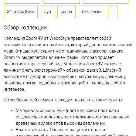
34 класс 8 мм
дуб
сосна
без фаски
...
Обзор коллекции
Коллекция Zoom 4V от WoodStyle представляет собой
экономичный вариант ламината, который дополнен коллекцией
Vega. Эти две коллекции имеют одинаковые декоры, однако
Zoom 4V выделяется наличием фаски, которая придает
покрытиям характерный вид. Коллекция Zoom 4V включает
ламинат с четырехсторонней v-образной фаской. Широкий
ассортимент декоров, имитирующих натуральную древесину,
позволяет легко подобрать подходящий оттенок для любого
интерьера.
Из особенностей ламината следует выделить такие пункты:
Материалы основы. HDF (плита высокой плотности
из древесных волокон), изготовленная из прессованных
древесных волокон под высоким давлением.
Влагостойкость. Обладает защитой от влаги
и загрязнений, выдерживает контакт с водой до 3 часов.