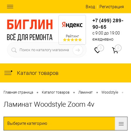
Вход
Регистрация
+7 (499) 289-
90-65
с 9:00 до 19:00
Рейтинг
ежедневно
0
0
Каталог товаров
•
•
•
•
Главная страница
Каталог товаров
Ламинат
Woodstyle
Zo
Ламинат Woodstyle Zoom 4v
Выберите категорию