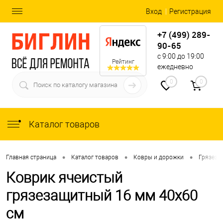
Вход
Регистрация
+7 (499) 289-
90-65
с 9:00 до 19:00
Рейтинг
ежедневно
0
0
Каталог товаров
•
•
•
Главная страница
Каталог товаров
Ковры и дорожки
Грязеза
Коврик ячеистый
грязезащитный 16 мм 40x60
см