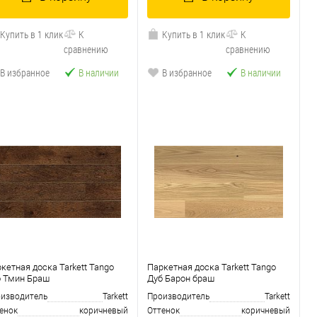
Купить в 1 клик
К
Купить в 1 клик
К
сравнению
сравнению
В избранное
В наличии
В избранное
В наличии
кетная доска Tarkett Tango
Паркетная доска Tarkett Tango
 Тмин Браш
Дуб Барон браш
изводитель
Tarkett
Производитель
Tarkett
енок
коричневый
Оттенок
коричневый