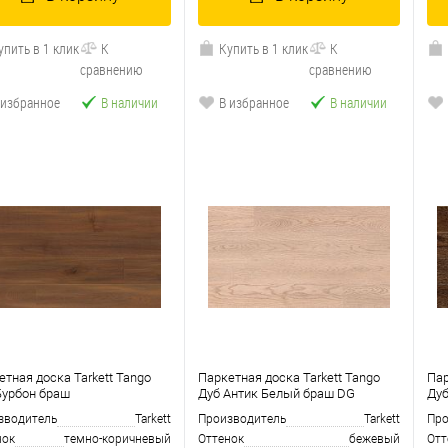
упить в 1 клик
К
Купить в 1 клик
К
сравнению
сравнению
 избранное
В наличии
В избранное
В наличии
етная доска Tarkett Tango
Паркетная доска Tarkett Tango
Пар
Бурбон браш
Дуб Антик Белый браш DG
Дуб
зводитель
Tarkett
Производитель
Tarkett
Про
нок
темно-коричневый
Оттенок
бежевый
Отт