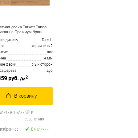
етная доска Tarkett Tango
Саванна Премиум браш
зводитель
Tarkett
нок
коричневый
ытие
лак
ина
14 мм
чие фаски
с 2-х сторон
да дерева
дуб
2
459 руб.
/м
В корзину
упить в 1 клик
К
сравнению
 избранное
В наличии