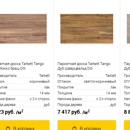
етная доска Tarkett Tango
Паркетная доска Tarkett Tango
Пар
Мокко браш DG
Дуб Шварцвальд DG
Дуб
зводитель
Tarkett
Производитель
Tarkett
Про
нок
коричневый
Оттенок
светло-коричневый
Отт
ытие
лак
Покрытие
лак
Пок
ина
14 мм
Толщина
14 мм
То
чие фаски
с 2-х сторон
Наличие фаски
с 2-х сторон
Нал
да дерева
дуб
Порода дерева
дуб
Пор
2
2
23 руб.
7 417 руб.
8 
/м
/м
В корзину
В корзину