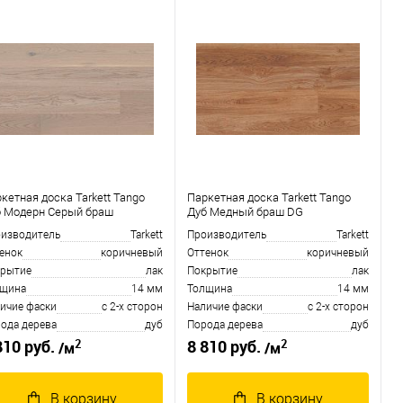
кетная доска Tarkett Tango
Паркетная доска Tarkett Tango
 Модерн Серый браш
Дуб Медный браш DG
изводитель
Tarkett
Производитель
Tarkett
енок
коричневый
Оттенок
коричневый
рытие
лак
Покрытие
лак
лщина
14 мм
Толщина
14 мм
ичие фаски
с 2-х сторон
Наличие фаски
с 2-х сторон
ода дерева
дуб
Порода дерева
дуб
2
2
810 руб.
8 810 руб.
/м
/м
В корзину
В корзину