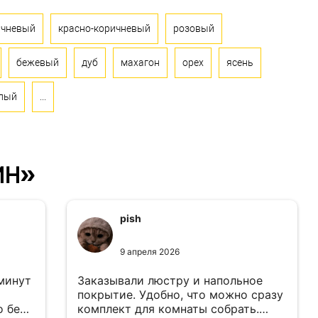
ичневый
красно-коричневый
розовый
бежевый
дуб
махагон
орех
ясень
лый
...
ин»
pish
9 апреля 2026
 минут
Заказывали люстру и напольное
покрытие. Удобно, что можно сразу
о без
комплект для комнаты собрать.