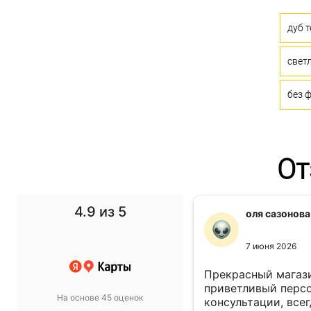
дуб 
свет
без 
От
4.9
из 5
f1 gg
оля сазонова
11 ноября 2024
7 июня 2026
 выбор просто супер!
Прекрасный магази
т в спальню подобрали
приветливый персо
На основе 45 оценок
такой, какой хотели.
консультации, всег