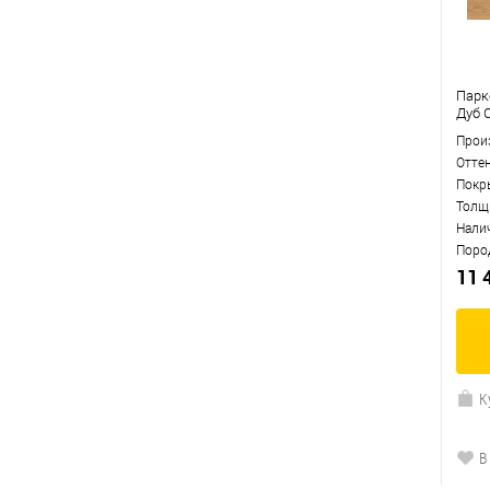
Парк
Дуб 
Прои
Отте
Покр
Толщ
Нали
Поро
11 
К
В