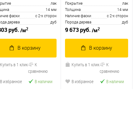
рытие
лак
Покрытие
лак
лщина
14 мм
Толщина
14 мм
ичие фаски
с 2-х сторон
Наличие фаски
с 2-х сторон
ода дерева
дуб
Порода дерева
дуб
2
2
303 руб.
9 673 руб.
/м
/м
В корзину
В корзину
Купить в 1 клик
К
Купить в 1 клик
К
сравнению
сравнению
В избранное
В наличии
В избранное
В наличии