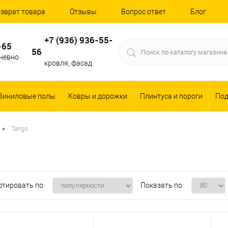
зврат товара
Отзывы
Вопрос ответ
Блог
+7 (936) 936-55-
-65
56
дневно
кровля, фасад
Виниловые полы
Ковры и дорожки
Плинтуса и пороги
По
•
Tango
ртировать по:
Показать по: