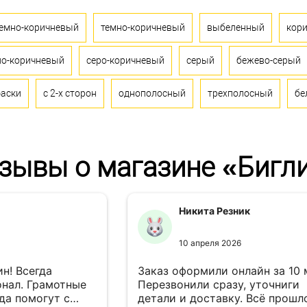
темно-коричневый
темно-коричневый
выбеленный
кор
ло-коричневый
серо-коричневый
серый
бежево-серый
фаски
с 2-х сторон
однополосный
трехполосный
бе
зывы о магазине «Бигл
Никита Резник
10 апреля 2026
н! Всегда
Заказ оформили онлайн за 10
нал. Грамотные
Перезвонили сразу, уточниги
да помогут с
детали и доставку. Всё прошл