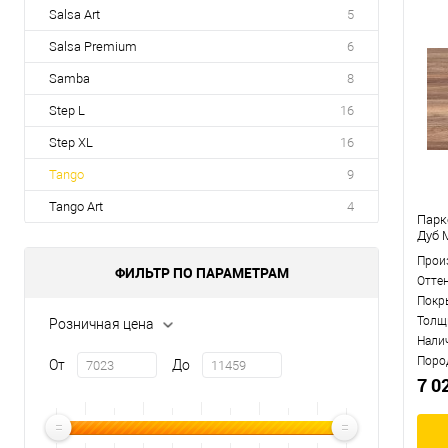
Salsa Art
5
Salsa Premium
6
Samba
8
Step L
16
Step XL
16
Tango
9
Tango Art
4
Парк
Дуб 
Прои
ФИЛЬТР ПО ПАРАМЕТРАМ
Отте
Покр
Толщ
Розничная цена
Нали
Поро
От
До
7 0