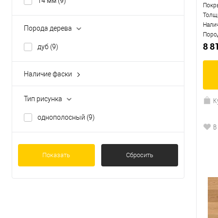
14 мм
(9)
Покр
Толщ
Нали
Порода дерева
Поро
8 8
дуб
(9)
Наличие фаски
с 2-х сторон
(9)
Тип рисунка
К
однополосный
(9)
В
Показать
Сбросить