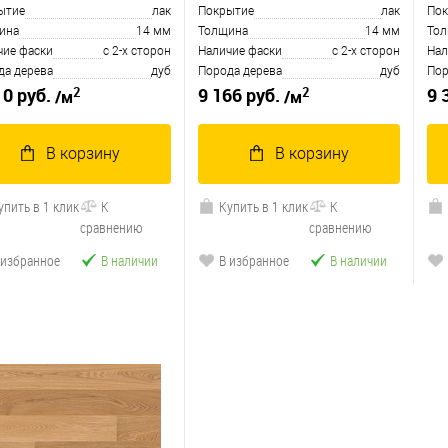
ытие
лак
Покрытие
лак
Пок
ина
14 мм
Толщина
14 мм
То
чие фаски
с 2-х сторон
Наличие фаски
с 2-х сторон
Нал
да дерева
дуб
Порода дерева
дуб
Пор
2
2
10 руб.
9 166 руб.
9 
/м
/м
В корзину
В корзину
упить в 1 клик
К
Купить в 1 клик
К
сравнению
сравнению
 избранное
В наличии
В избранное
В наличии