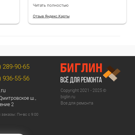
Цены адекватные.
Читать полностью
Отзыв Яндекс.Карты
) 289-90-65
) 936-55-56
.ru
Copyright 2021 - 2025 ©
biglin.ru
Дмитровское ш.,
Все для ремонта
ение 2
заказы: Пн-вс с 9:00