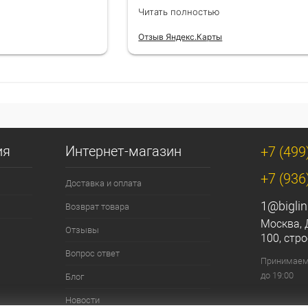
езли в
лишней суеты.
Читать полностью
Отзыв Яндекс.Карты
ия
Интернет-магазин
+7 (499
+7 (936
Доставка и оплата
1@biglin
Возврат товара
Москва, 
Отзывы
100, стро
Вопрос ответ
Принимаем 
до 19:00
Блог
Новости