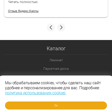
Читать полностью
Отзыв Яндекс.Карты
Каталог
Ламинат
Паркетная доска
Ламинат 32 класс
Мы обрабатываем cookies, чтобы сделать наш сайт
Ламинат 33 класс
удобнее и персонализированее для вас. Подробнее:
политика использования cookies
.
Ламинат Эггер
Ламинат Таркетт
Ок