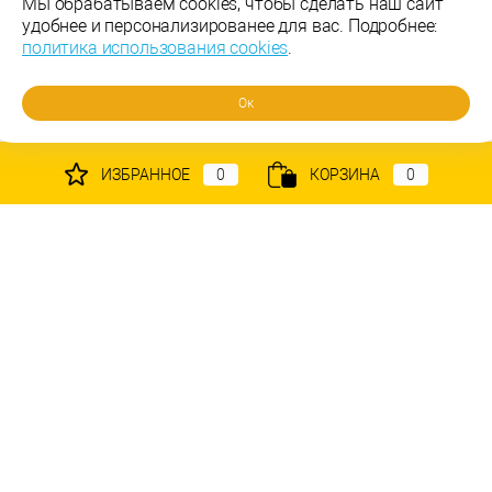
Мы обрабатываем cookies, чтобы сделать наш сайт
удобнее и персонализированее для вас. Подробнее:
политика использования cookies
.
оля сазонова
Ок
7 июня 2026
ИЗБРАННОЕ
0
КОРЗИНА
0
Прекрасный магазин! Всегда приветливый
персонал. Грамотные консультации, всегда
помогут с выбором! Всё привезли в
назначенный день!
Читать полностью
Отзыв Яндекс.Карты
Каталог