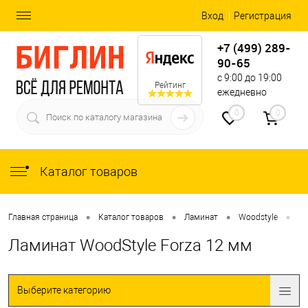
Вход
Регистрация
+7 (499) 289-
90-65
с 9:00 до 19:00
Рейтинг
ежедневно
0
0
Каталог товаров
•
•
•
•
Главная страница
Каталог товаров
Ламинат
Woodstyle
Fo
Ламинат WoodStyle Forza 12 мм
Выберите категорию