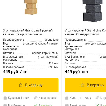
Угол наружный Grand Line Крупный
Угол наружный Grand Line К
камень Стандарт песочный
камень Стандарт графит
Производитель
Grand Line
Производитель
Вид
угол для фасадной панели
Вид
угол для фасад
кровельного
кровельного
материала
материала
Оттенок
светло-коричневый
Оттенок
Вид фасадного
угол наружный
Вид фасадного
уго
материала
материала
Высота
412 мм
Высота
Высота рабочая
390 мм
Высота рабочая
449 руб.
449 руб.
/шт
/шт
В корзину
В корзину
Купить в 1 клик
К сравнению
Купить в 1 клик
К с
В избранное
В наличии
В избранное
В н