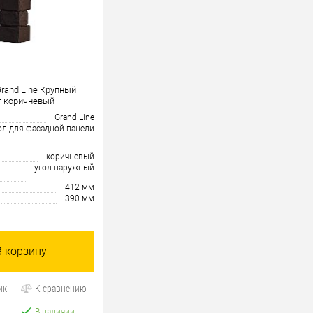
rand Line Крупный
т коричневый
Grand Line
ол для фасадной панели
коричневый
угол наружный
412 мм
390 мм
В корзину
ик
К сравнению
В наличии