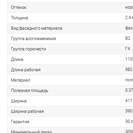
кор
Оттенок
2.4
Толщина
фас
Вид фасадного материала
В2
Группа воспламенения
Г4
Группа горючести
110
Длина
982
Длина рабочая
пол
Материал
0.3
Полезная площадь
417
Ширина
390
Ширина рабочая
30 
Гарантия
300
Минимальный заказ