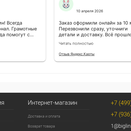
10 апреля 2026
н! Всегда
Заказ оформили онлайн за 10
нал. Грамотные
Перезвонили сразу, уточниги
да помогут с
детали и доставку. Всё прошл
езли в
лишней суеты.
Читать полностью
Отзыв Яндекс.Карты
ия
Интернет-магазин
+7 (499
+7 (936
Доставка и оплата
1@biglin
Возврат товара