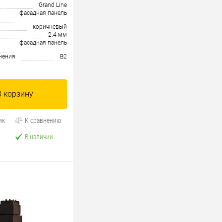
Grand Line
фасадная панель
коричневый
2.4 мм
фасадная панель
нения
В2
В корзину
ик
К сравнению
В наличии