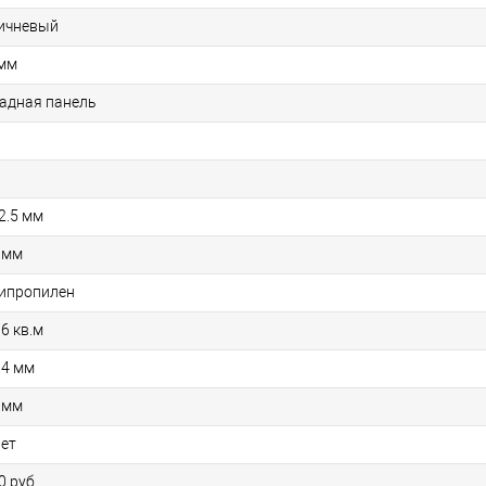
ичневый
 мм
адная панель
2.5 мм
 мм
ипропилен
76 кв.м
.4 мм
 мм
лет
0 руб.