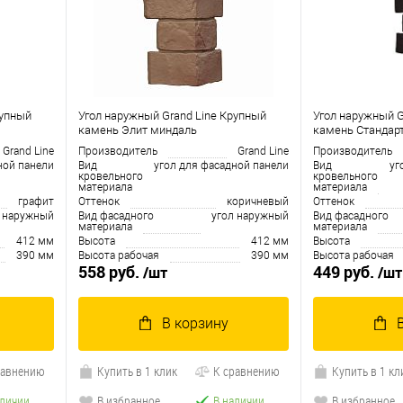
рупный
Угол наружный Grand Line Крупный
Угол наружный G
камень Элит миндаль
камень Стандар
Grand Line
Производитель
Grand Line
Производитель
ной панели
Вид
угол для фасадной панели
Вид
уг
кровельного
кровельного
материала
материала
графит
Оттенок
коричневый
Оттенок
л наружный
Вид фасадного
угол наружный
Вид фасадного
материала
материала
412 мм
Высота
412 мм
Высота
390 мм
Высота рабочая
390 мм
Высота рабочая
558 руб.
449 руб.
/шт
/шт
В корзину
равнению
Купить в 1 клик
К сравнению
Купить в 1 кл
аличии
В избранное
В наличии
В избранное