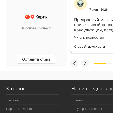
11 ноября 2024
7 июня 2026
 выбор просто супер!
Прекрасный магази
т в спальню подобрали
приветливый персо
На основе 45 оценок
такой, какой хотели.
консультации, всег
магазину пять звёзд!
выбором! Всё прив
олностью
Читать полностью
назначенный день!
екс.Карты
Отзыв Яндекс.Карты
Оставить отзыв
Каталог
Наши предложен
Ламинат
Новинки
Паркетная доска
Популярные товары