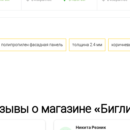
полипропилен фасадная панель
толщина 2.4 мм
коричнев
зывы о магазине «Бигл
Никита Резник