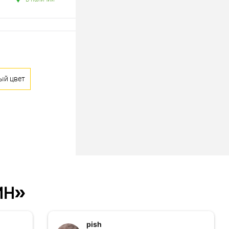
ый цвет
ин»
pish