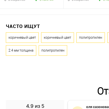
ЧАСТО ИЩУТ
коричневый цвет
коричневый цвет
полипропилен
2.4 мм толщина
полипропилен
От
4.9
из 5
f1 gg
оля сазонова