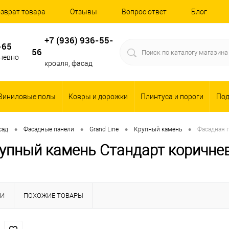
зврат товара
Отзывы
Вопрос ответ
Блог
+7 (936) 936-55-
-65
56
дневно
кровля, фасад
Виниловые полы
Ковры и дорожки
Плинтуса и пороги
По
•
•
•
•
сад
Фасадные панели
Grand Line
Крупный камень
Фасадная п
рупный камень Стандарт коричне
КИ
ПОХОЖИЕ ТОВАРЫ