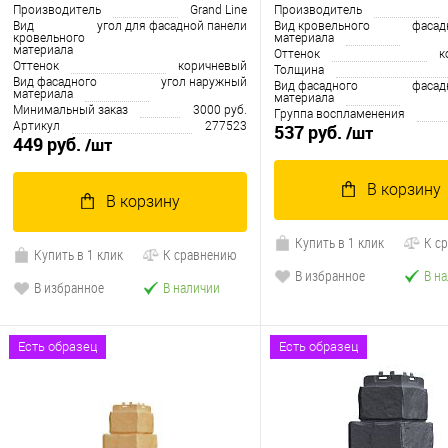
Производитель
Grand Line
Производитель
Вид
угол для фасадной панели
Вид кровельного
фасад
кровельного
материала
материала
Оттенок
к
Оттенок
коричневый
Толщина
Вид фасадного
угол наружный
Вид фасадного
фасад
материала
материала
Минимальный заказ
3000 руб.
Группа воспламенения
Артикул
277523
537 руб.
/шт
449 руб.
/шт
В корзину
В корзину
Купить в 1 клик
К с
Купить в 1 клик
К сравнению
В избранное
В н
В избранное
В наличии
Есть образец
Есть образец