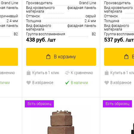
Grand Line
Производитель
Grand Line
Производитель
ная панель
Вид кровельного
фасадная панель
Вид кровельного
материала
материала
оричневый
Оттенок
серый
Оттенок
2.4 мм
Толщина
2.4 мм
Толщина
ная панель
Вид фасадного
фасадная панель
Вид фасадного
материала
материала
В2
Группа воспламенения
В2
Группа воспламе
438 руб.
537 руб.
/шт
/шт
В корзину
равнению
Купить в 1 клик
К сравнению
Купить в 1 кл
аличии
В избранное
В наличии
В избранное
Есть образец
Есть образец