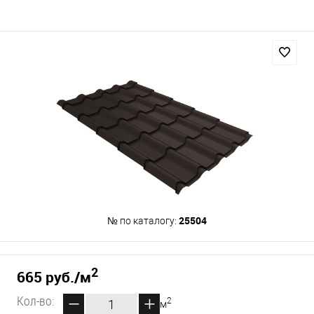
25504
№ по каталогу:
2
665 руб.
/м
Кол-во:
2
м