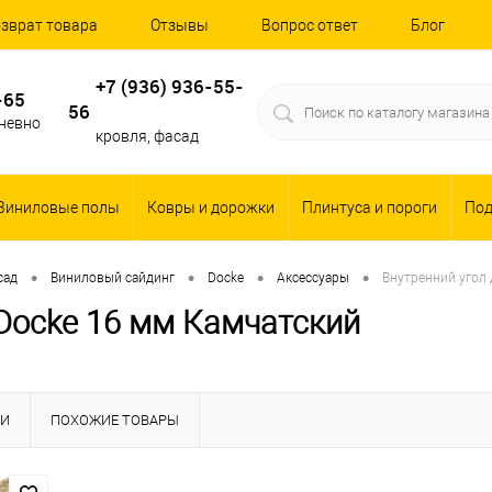
зврат товара
Отзывы
Вопрос ответ
Блог
+7 (936) 936-55-
-65
56
дневно
кровля, фасад
Виниловые полы
Ковры и дорожки
Плинтуса и пороги
По
•
•
•
•
сад
Виниловый сайдинг
Docke
Аксессуары
Внутренний угол 
 Docke 16 мм Камчатский
КИ
ПОХОЖИЕ ТОВАРЫ