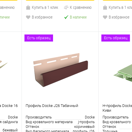
равнению
Купить в 1 клик
К сравнению
Купить в 1 кл
аличии
В избранное
В наличии
В избранное
Есть образец
Есть образец
а Docke 16
Профиль Docke J26 Табачный
H-профиль Docke
Киви
Docke
Производитель
Docke
Производитель
я сайдинга
Вид кровельного материала
j-профиль
Вид кровельного
Оттенок
коричневый
Оттенок
бежевый
Вид фасадного материала
профиль J26
Толщина