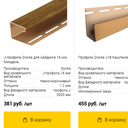
J-профиль Docke для сайдинга 16 мм
Профиль Docke J18 Каштан
Миндаль
Производитель
Docke
Производитель
Вид кровельного
J-профиль 16 мм
Вид кровельного материала
материала
Оттенок
темно-к
Оттенок
темно-коричневый
Вид фасадного материала
пр
Толщина
1.2 мм
Длина
Вид фасадного материала
профиль J
Минимальный заказ
Длина
3000 мм
381 руб.
455 руб.
/шт
/шт
В корзину
В корзину