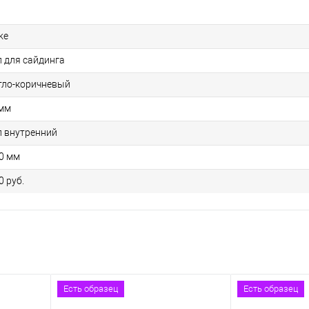
ke
л для сайдинга
тло-коричневый
 мм
л внутренний
0 мм
0 руб.
Есть образец
Есть образец