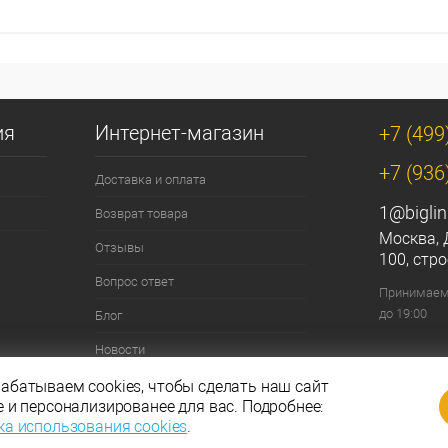
ия
Интернет-магазин
+7 (499
+7 (936
Доставка и оплата
1@biglin
Возврат товара
Москва, 
Отзывы
100, стро
Вопрос ответ
Принимаем 
до 19:00
Блог
Новости
Контакты
абатываем cookies, чтобы сделать наш сайт
е и персонализированее для вас. Подробнее:
ка использования cookies
.