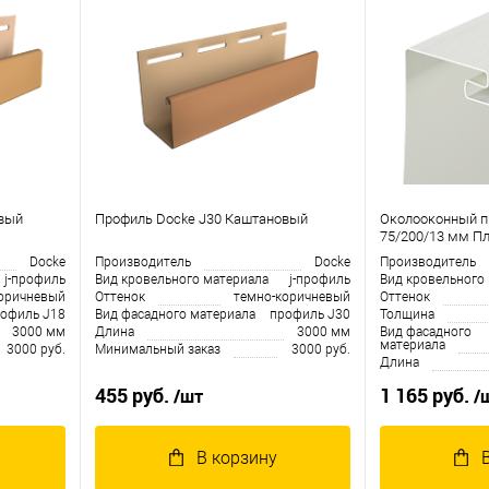
овый
Профиль Docke J30 Каштановый
Околооконный п
75/200/13 мм П
Docke
Производитель
Docke
Производитель
j-профиль
Вид кровельного материала
j-профиль
Вид кровельного
оричневый
Оттенок
темно-коричневый
Оттенок
офиль J18
Вид фасадного материала
профиль J30
Толщина
3000 мм
Длина
3000 мм
Вид фасадного
материала
3000 руб.
Минимальный заказ
3000 руб.
Длина
455 руб.
1 165 руб.
/шт
/
В корзину