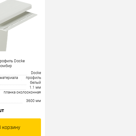
рофиль Docke
ломбир
Docke
 материала
профиль
белый
1.1 мм
планка околооконная
3600 мм
шт
В корзину