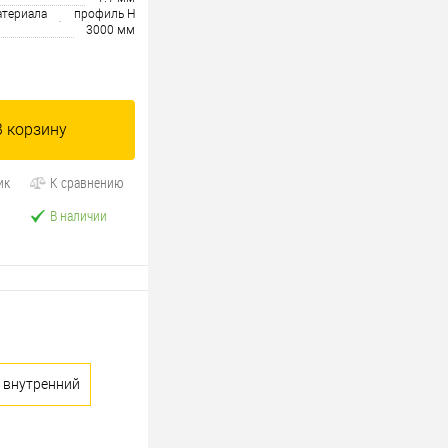
атериала
профиль H
3000 мм
В корзину
ик
К сравнению
В наличии
л внутренний