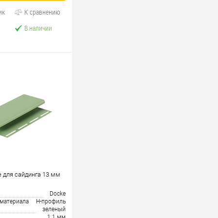
ик
К сравнению
В наличии
 для сайдинга 13 мм
Docke
 материала
H-профиль
зеленый
1.1 мм