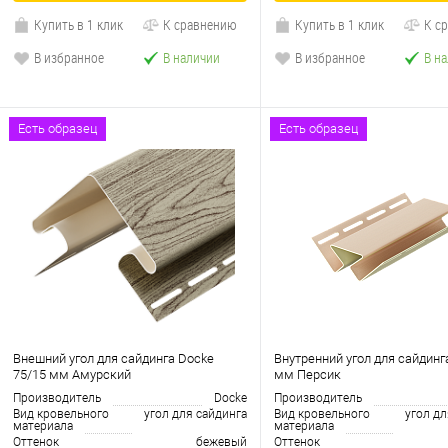
Купить в 1 клик
К сравнению
Купить в 1 клик
К с
В избранное
В наличии
В избранное
В н
Есть образец
Есть образец
Внешний угол для сайдинга Docke
Внутренний угол для сайдинг
75/15 мм Амурский
мм Персик
Производитель
Docke
Производитель
Вид кровельного
угол для сайдинга
Вид кровельного
угол дл
материала
материала
Оттенок
бежевый
Оттенок