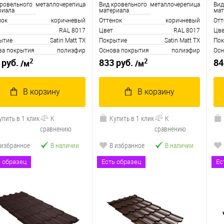
кровельного
металлочерепица
Вид кровельного
металлочерепица
Вид
риала
материала
мат
нок
коричневый
Оттенок
коричневый
Отт
RAL 8017
Цвет
RAL 8017
Цве
ытие
Satin Matt TX
Покрытие
Satin Matt TX
Пок
ва покрытия
полиэфир
Основа покрытия
полиэфир
Осн
2
2
 руб.
833 руб.
84
/м
/м
В корзину
В корзину
упить в 1 клик
К
Купить в 1 клик
К
сравнению
сравнению
 избранное
В наличии
В избранное
В наличии
ь образец
Есть образец
Ес