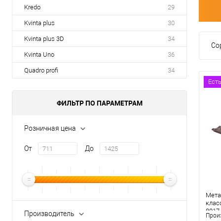
Kredo
29
Kvinta plus
30
Kvinta plus 3D
34
Со
Kvinta Uno
36
Quadro profi
34
Ест
ФИЛЬТР ПО ПАРАМЕТРАМ
Розничная цена
От
До
Мета
класс
8017
Производитель
Прои