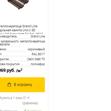
аллочерепица Grand Line
ульная квинта Uno c 3D
ом 0,5 Satin Matt TX RAL 8017
изводитель
Grand Line
колад
 кровельного
металлочерепица
ериала
енок
коричневый
т
RAL 8017
рытие
Satin Matt TX
ова покрытия
полиэфир
2
069 руб.
/м
В корзину
Купить в 1 клик
К
сравнению