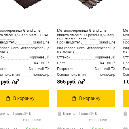
ллочерепица Grand Line
Металлочерепица Grand Line
Мет
а плюс 0,5 Satin Matt TX RAL
квинта плюс c 3D резом 0,5 Satin
мод
 шоколад
Matt TX RAL 8017 шоколад
рез
зводитель
Grand Line
Производитель
Grand Line
Про
шо
кровельного
металлочерепица
Вид кровельного
металлочерепица
Вид
риала
материала
мат
нок
коричневый
Оттенок
коричневый
Отт
RAL 8017
Цвет
RAL 8017
Цве
ытие
Satin Matt TX
Покрытие
Satin Matt TX
Пок
ва покрытия
полиэфир
Основа покрытия
полиэфир
Осн
2
2
 руб.
866 руб.
1 
/м
/м
В корзину
В корзину
упить в 1 клик
К
Купить в 1 клик
К
сравнению
сравнению