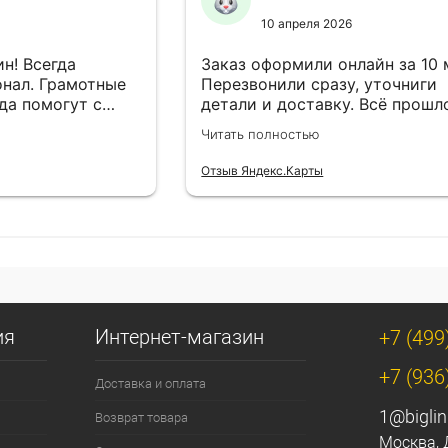
10 апреля 2026
н! Всегда
Заказ оформили онлайн за 10
нал. Грамотные
Перезвонили сразу, уточниги
да помогут с
детали и доставку. Всё прошл
езли в
лишней суеты.
Читать полностью
Отзыв Яндекс.Карты
ия
Интернет-магазин
+7 (499
+7 (936
Доставка и оплата
1@biglin
Возврат товара
Москва, 