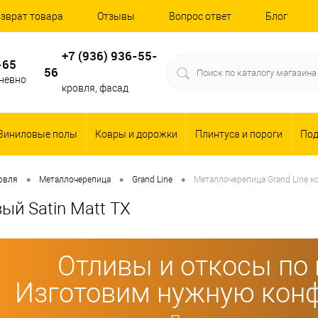
зврат товара
Отзывы
Вопрос ответ
Блог
+7 (936) 936-55-
-65
56
дневно
кровля, фасад
Виниловые полы
Ковры и дорожки
Плинтуса и пороги
По
•
•
•
овля
Металлочерепица
Grand Line
Металлочерепица Grand Line ко
ый Satin Matt TX
Отливы и откосы по
Изготовим нужную конф