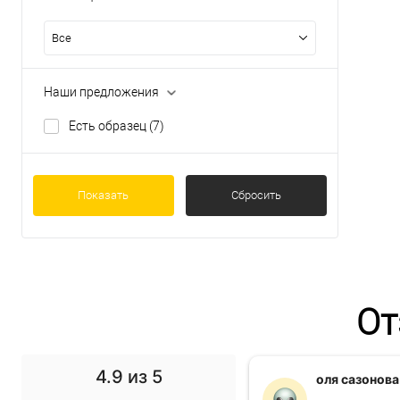
Все
Наши предложения
Есть образец
(7)
Показать
Сбросить
От
4.9
из 5
f1 gg
оля сазонова