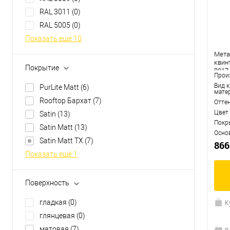
RAL 3011
(0)
RAL 5005
(0)
Показать ещё 10
Мета
квинт
Покрытие
8017
Прои
Вид 
PurLite Matt
(6)
мате
Rooftop Бархат
(7)
Отте
Цвет
Satin
(13)
Покр
Satin Matt
(13)
Осно
Satin Matt TX
(7)
866
Показать ещё 1
Поверхность
К
гладкая
(0)
глянцевая
(0)
матовая
(7)