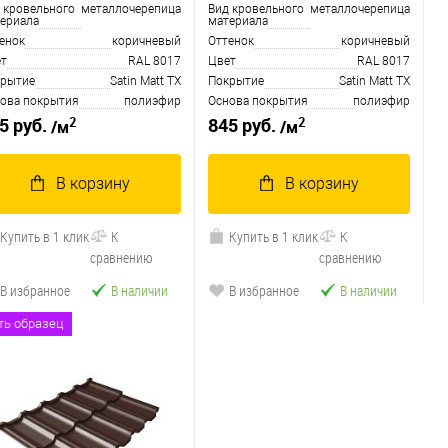
 кровельного
металлочерепица
Вид кровельного
металлочерепица
ериала
материала
енок
коричневый
Оттенок
коричневый
т
RAL 8017
Цвет
RAL 8017
рытие
Satin Matt TX
Покрытие
Satin Matt TX
ова покрытия
полиэфир
Основа покрытия
полиэфир
2
2
5 руб.
845 руб.
/м
/м
В корзину
В корзину
Купить в 1 клик
К
Купить в 1 клик
К
сравнению
сравнению
В избранное
В наличии
В избранное
В наличии
ть образец