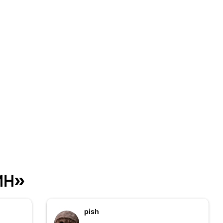
ин»
pish