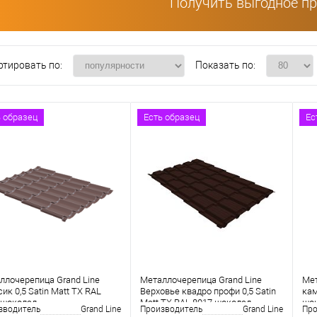
Получить выгодное п
ртировать по:
Показать по:
ь образец
Есть образец
Ес
ллочерепица Grand Line
Металлочерепица Grand Line
Мет
ик 0,5 Satin Matt TX RAL
Верховье квадро профи 0,5 Satin
кам
 шоколад
Matt TX RAL 8017 шоколад
шо
зводитель
Grand Line
Производитель
Grand Line
Про