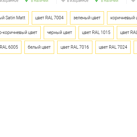
 избранное
В наличии
В избранное
В наличии
ый Satin Matt
цвет RAL 7004
зеленый цвет
коричневый 
о-коричневый цвет
черный цвет
цвет RAL 1015
цвет RA
 RAL 6005
белый цвет
цвет RAL 7016
цвет RAL 7024