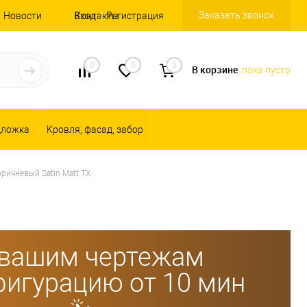
Заказать звонок
Новости
Вход
Контакты
Регистрация
0
0
0
В корзине
пока пусто
дложка
Кровля, фасад, забор
ричневый Satin Matt TX
 вашим чертежам
игурацию от 10 мин