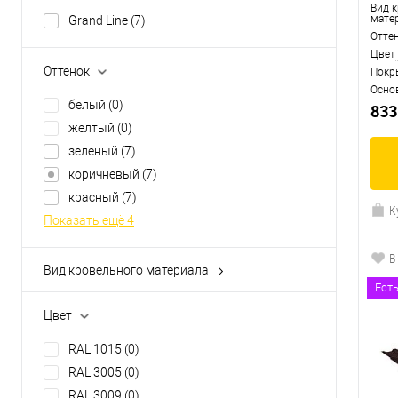
Вид 
мате
Grand Line
(7)
Отте
Цвет
Оттенок
Покр
Осно
белый
(0)
833
желтый
(0)
зеленый
(7)
коричневый
(7)
красный
(7)
К
Показать ещё 4
В
Вид кровельного материала
металлочерепица
(7)
Ест
Цвет
RAL 1015
(0)
RAL 3005
(0)
RAL 3009
(0)