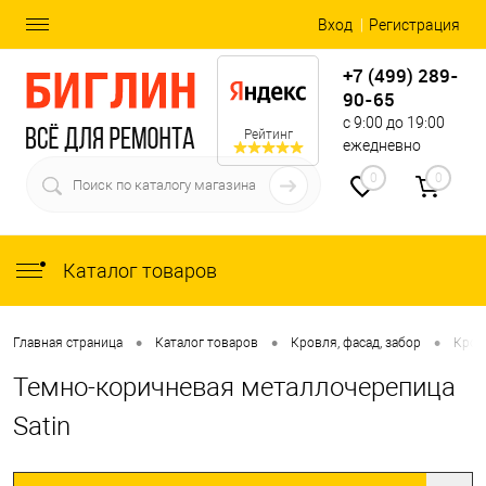
Вход
Регистрация
+7 (499) 289-
90-65
с 9:00 до 19:00
Рейтинг
ежедневно
0
0
Каталог товаров
•
•
•
Главная страница
Каталог товаров
Кровля, фасад, забор
Кров
Темно-коричневая металлочерепица
Satin