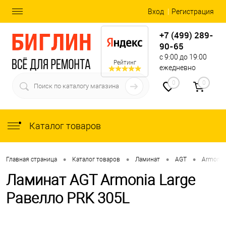
Вход
Регистрация
+7 (499) 289-
90-65
с 9:00 до 19:00
Рейтинг
ежедневно
0
0
Каталог товаров
•
•
•
•
Главная страница
Каталог товаров
Ламинат
AGT
Armonia 
Ламинат AGT Armonia Large
Равелло PRK 305L