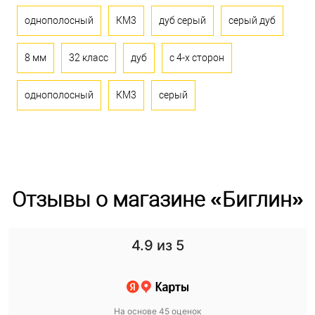
однополосный
КМ3
дуб серый
серый дуб
8 мм
32 класс
дуб
с 4-х сторон
однополосный
КМ3
серый
Отзывы о магазине «Биглин»
4.9
из 5
На основе 45 оценок