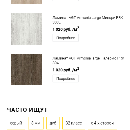
Ламинат AGT Armonia Large Минори PRK
303L
2
1 020 руб.
/м
Подробнее
Ламинат AGT Armonia large Палермо PRK
304L
2
1 020 руб.
/м
Подробнее
ЧАСТО ИЩУТ
серый
8 мм
дуб
32 класс
с 4-х сторон