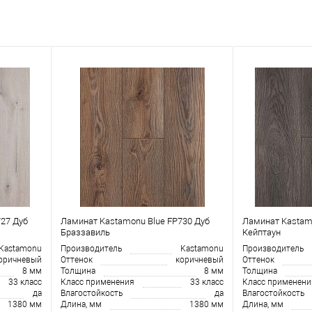
27 Дуб
Ламинат Kastamonu Blue FP730 Дуб
Ламинат Kastam
Браззавиль
Кейптаун
Kastamonu
Производитель
Kastamonu
Производитель
оричневый
Оттенок
коричневый
Оттенок
8 мм
Толщина
8 мм
Толщина
33 класс
Класс применения
33 класс
Класс применени
да
Влагостойкость
да
Влагостойкость
1380 мм
Длина, мм
1380 мм
Длина, мм