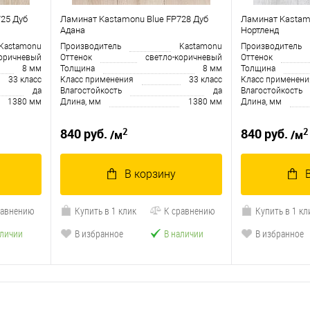
25 Дуб
Ламинат Kastamonu Blue FP728 Дуб
Ламинат Kastam
Адана
Нортленд
Kastamonu
Производитель
Kastamonu
Производитель
коричневый
Оттенок
светло-коричневый
Оттенок
8 мм
Толщина
8 мм
Толщина
33 класс
Класс применения
33 класс
Класс применени
да
Влагостойкость
да
Влагостойкость
1380 мм
Длина, мм
1380 мм
Длина, мм
2
2
840 руб.
840 руб.
/м
/м
В корзину
равнению
Купить в 1 клик
К сравнению
Купить в 1 кл
аличии
В избранное
В наличии
В избранное