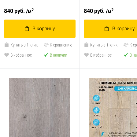
2
2
840 руб.
840 руб.
/м
/м
В корзину
В корзину
Купить в 1 клик
К сравнению
Купить в 1 клик
К с
В избранное
В наличии
В избранное
В н