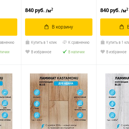
2
2
840 руб.
840 руб.
/м
/м
В корзину
равнению
Купить в 1 клик
К сравнению
Купить в 1 кл
аличии
В избранное
В наличии
В избранное