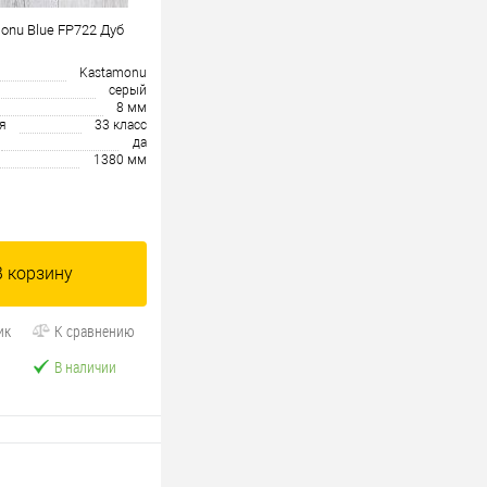
onu Blue FP722 Дуб
Kastamonu
серый
8 мм
я
33 класс
да
1380 мм
В корзину
ик
К сравнению
В наличии