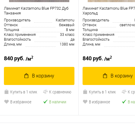
Ламинат Kastamonu Blue FP732 Дуб
Ламинат Kastamonu Blue FP7
Танзания
Харольд
Производитель
Kastamonu
Производитель
Оттенок
бежевый
Оттенок
светло-
Толщина
8 мм
Толщина
Класс применения
33 класс
Класс применения
Влагостойкость
да
Влагостойкость
Длина, мм
1380 мм
Длина, мм
2
2
840 руб.
840 руб.
/м
/м
В корзину
В корзину
Купить в 1 клик
К сравнению
Купить в 1 клик
К с
В избранное
В наличии
В избранное
В н