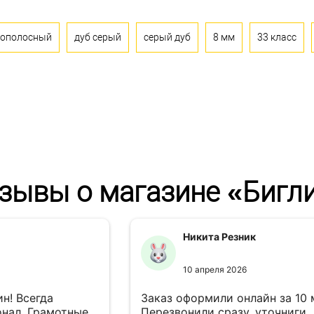
нополосный
дуб серый
серый дуб
8 мм
33 класс
зывы о магазине «Бигл
Никита Резник
10 апреля 2026
н! Всегда
Заказ оформили онлайн за 10
нал. Грамотные
Перезвонили сразу, уточниги