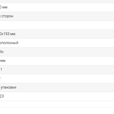
0 мм
х сторон
0х193 мм
ополосный
lic
 мм
31
.
1 упаковки
23