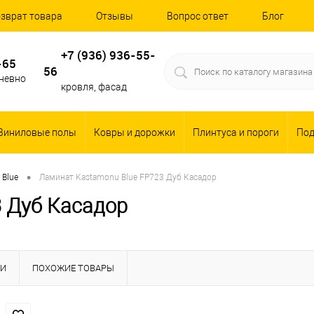
зврат товара
Отзывы
Вопрос ответ
Блог
+7 (936) 936-55-
-65
56
дневно
кровля, фасад
Виниловые полы
Ковры и дорожки
Плинтуса и пороги
По
•
Blue
Ламинат Kastamonu Blue FP723 Дуб Касадор
3 Дуб Касадор
КИ
ПОХОЖИЕ ТОВАРЫ