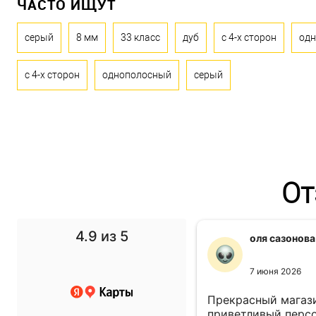
ЧАСТО ИЩУТ
серый
8 мм
33 класс
дуб
с 4-х сторон
од
с 4-х сторон
однополосный
серый
От
4.9
из 5
f1 gg
оля сазонова
11 ноября 2024
7 июня 2026
 выбор просто супер!
Прекрасный магази
т в спальню подобрали
приветливый персо