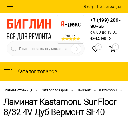
Вход
Регистрация
+7 (499) 289-
90-65
с 9:00 до 19:00
Рейтинг
ежедневно
0
0
Каталог товаров
•
•
•
•
Главная страница
Каталог товаров
Ламинат
Kastamonu
S
Ламинат Kastamonu SunFloor
8/32 4V Дуб Вермонт SF40