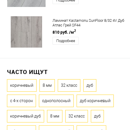
Подробнее
Ламинат Kastamonu SunFloor 8/32 4V Дуб
Атлас Грей SF44
2
810 руб.
/м
Подробнее
ЧАСТО ИЩУТ
коричневый
8 мм
32 класс
дуб
с 4-х сторон
однополосный
дуб коричневый
коричневый дуб
8 мм
32 класс
дуб