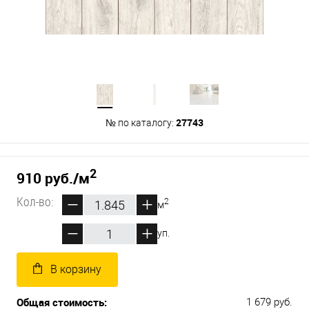
27743
№ по каталогу:
2
910 руб.
/м
Кол-во:
2
м
уп.
В корзину
Общая стоимость:
1 679 руб.