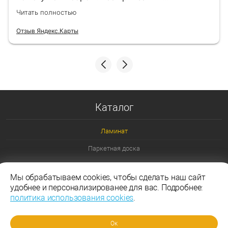
назначенный день!
Читать полностью
Отзыв Яндекс.Карты
Каталог
Ламинат
Паркетная доска
Ламинат 32 класс
Мы обрабатываем cookies, чтобы сделать наш сайт
Ламинат 33 класс
удобнее и персонализированее для вас. Подробнее:
политика использования cookies
.
Ламинат Эггер
Ламинат Таркетт
Ок