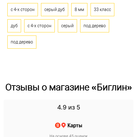
с 4-х сторон
серый дуб
8 мм
33 класс
дуб
с 4-х сторон
серый
под дерево
под дерево
Отзывы о магазине «Биглин»
4.9
из 5
На основе 45 оценок