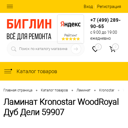
Вход
Регистрация
+7 (499) 289-
90-65
с 9:00 до 19:00
Рейтинг
ежедневно
0
0
Каталог товаров
•
•
•
•
Главная страница
Каталог товаров
Ламинат
Kronostar
Wo
Ламинат Kronostar WoodRoyal
Дуб Дели 59907