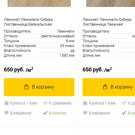
Ламинат Ламинели Сибирь
Ламинат Ламинели Сибирь
Лиственница Байкальская
Лиственница Таежная
Производитель
Ламинели
Производитель
Оттенок
светло-коричневый
Оттенок
к
Толщина
8 мм
Толщина
Класс применения
33 класс
Класс применения
Влагостойкость
да
Влагостойкость
Длина, мм
1380 мм
Длина, мм
2
2
650 руб.
650 руб.
/м
/м
В корзину
В корзину
Купить в 1 клик
К сравнению
Купить в 1 клик
К с
В избранное
В наличии
В избранное
В н