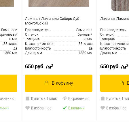
Ламинат Ламинели Сибирь Дуб
Ламинат Ламине
Монгольский
Ламинели
Производитель
Ламинели
Производитель
оричневый
Оттенок
бежевый
Оттенок
8 мм
Толщина
8 мм
Толщина
33 класс
Класс применения
33 класс
Класс применени
да
Влагостойкость
да
Влагостойкость
1380 мм
Длина, мм
1380 мм
Длина, мм
2
2
650 руб.
650 руб.
/м
/м
В корзину
равнению
Купить в 1 клик
К сравнению
Купить в 1 кл
аличии
В избранное
В наличии
В избранное