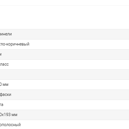
инели
тло-коричневый
м
класс
0 мм
 фаски
та
0х193 мм
ополосный