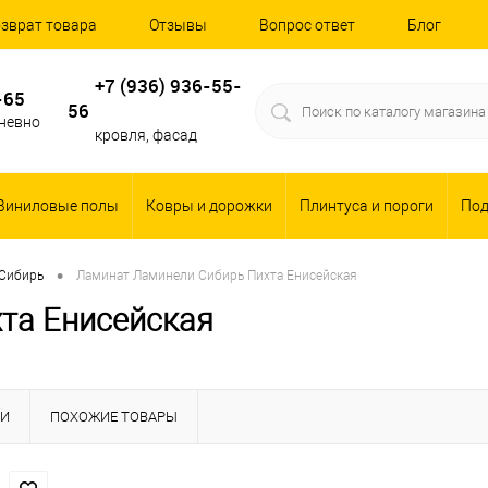
зврат товара
Отзывы
Вопрос ответ
Блог
+7 (936) 936-55-
-65
56
дневно
кровля, фасад
Виниловые полы
Ковры и дорожки
Плинтуса и пороги
По
•
Сибирь
Ламинат Ламинели Сибирь Пихта Енисейская
та Енисейская
КИ
ПОХОЖИЕ ТОВАРЫ