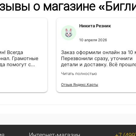
зывы о магазине «Бигл
Никита Резник
10 апреля 2026
н! Всегда
Заказ оформили онлайн за 10
нал. Грамотные
Перезвонили сразу, уточниги
да помогут с
детали и доставку. Всё прошл
езли в
лишней суеты.
Читать полностью
Отзыв Яндекс.Карты
ия
Интернет-магазин
+7 (499