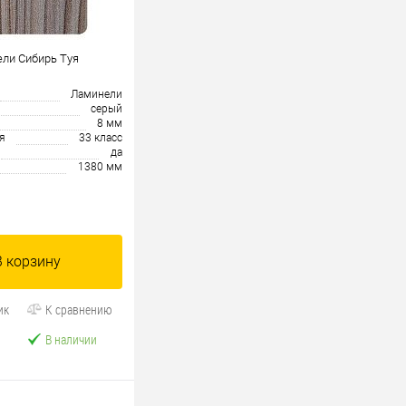
ли Сибирь Туя
Ламинели
серый
8 мм
я
33 класс
да
1380 мм
В корзину
ик
К сравнению
В наличии