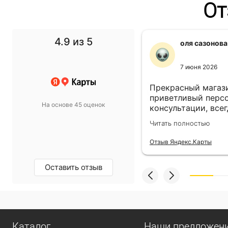
От
4.9
из 5
f1 gg
оля сазонова
11 ноября 2024
7 июня 2026
 выбор просто супер!
Прекрасный магази
т в спальню подобрали
приветливый персо
На основе 45 оценок
такой, какой хотели.
консультации, всег
магазину пять звёзд!
выбором! Всё прив
олностью
Читать полностью
назначенный день!
екс.Карты
Отзыв Яндекс.Карты
Оставить отзыв
Каталог
Наши предложен