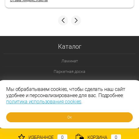
Каталог
Ламинат
Паркетная доска
Ламинат 32 класс
Мы обрабатываем cookies, чтобы сделать наш сайт
Ламинат 33 класс
удобнее и персонализированее для вас. Подробнее:
политика использования cookies
.
Ламинат Эггер
Ламинат Таркетт
Ок
ИЗБРАННОЕ
0
КОРЗИНА
0