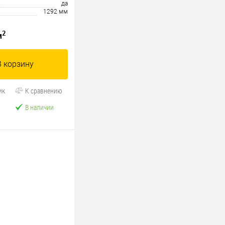
да
1292 мм
2
м
В корзину
ик
К сравнению
В наличии