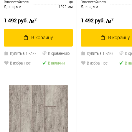
Влагостойкость
да
Влагостойкость
Длина, мм
1292 мм
Длина, мм
2
2
1 492 руб.
1 492 руб.
/м
/м
В корзину
В корзину
Купить в 1 клик
К сравнению
Купить в 1 клик
К с
В избранное
В наличии
В избранное
В н