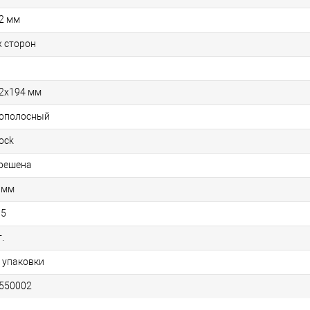
2 мм
х сторон
2х194 мм
ополосный
lock
решена
 мм
05
.
1 упаковки
550002