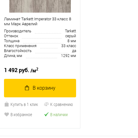
Ламинат Tarkett Imperator 33 класс 8
мм Марк Аврелий
Производитель
Tarkett
Оттенок
серый
Толщина
8 мм
Класс применения
33 класс
Влагостойкость
да
Длина, мм
1292 мм
2
1 492 руб.
/м
В корзину
Купить в 1 клик
К сравнению
В избранное
В наличии