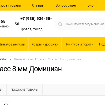
зврат товара
Отзывы
Вопрос ответ
Блог
+7 (936) 936-55-
-65
56
дневно
кровля, фасад
Виниловые полы
Ковры и дорожки
Плинтуса и пороги
По
•
erator
Ламинат Tarkett Imperator 33 класс 8 мм Домициан
класс 8 мм Домициан
КИ
ПОХОЖИЕ ТОВАРЫ