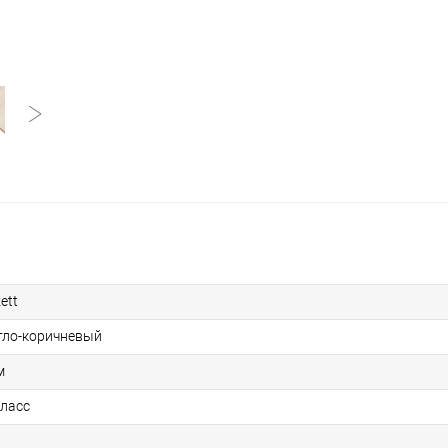
ett
тло-коричневый
м
класс