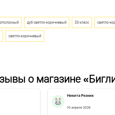
ополосный
дуб светло-коричневый
33 класс
светло-ко
й
светло-коричневый
зывы о магазине «Бигл
Никита Резник
10 апреля 2026