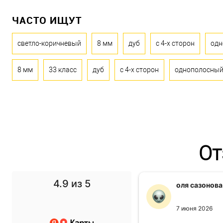
ЧАСТО ИЩУТ
светло-коричневый
8 мм
дуб
с 4-х сторон
одн
8 мм
33 класс
дуб
с 4-х сторон
однополосны
От
4.9
из 5
f1 gg
оля сазонова
11 ноября 2024
7 июня 2026