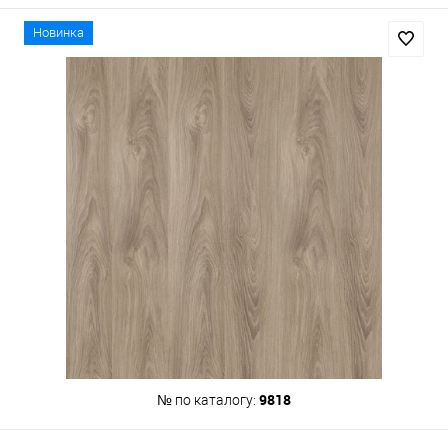
Новинка
9818
№ по каталогу: