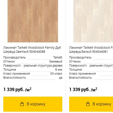
Ламинат Tarkett Woodstock Family Дуб
Ламинат Tarkett Woodstock F
Шервуд Светлый 504044088
Шервуд Белый 504044081
Производитель
Tarkett
Производитель
Оттенок
бежевый
Оттенок
Поверхность
реальная структура дерева
Поверхность
реальная структ
Толщина
8 мм
Толщина
Класс применения
33 класс
Класс применения
Влагостойкость
да
Влагостойкость
2
2
1 339 руб.
1 339 руб.
/м
/м
В корзину
В корзину