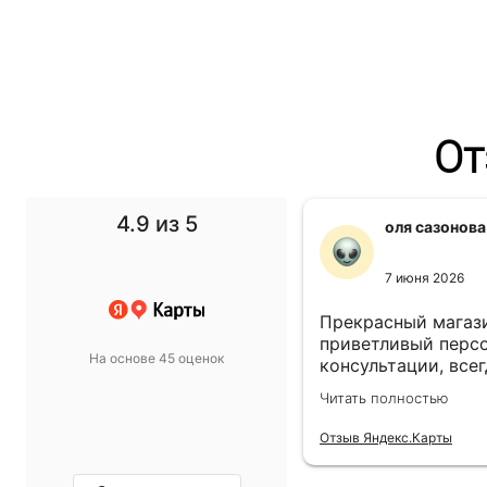
От
4.9
из 5
f1 gg
оля сазонова
11 ноября 2024
7 июня 2026
 выбор просто супер!
Прекрасный магази
т в спальню подобрали
приветливый персо
На основе 45 оценок
такой, какой хотели.
консультации, всег
магазину пять звёзд!
выбором! Всё прив
олностью
Читать полностью
назначенный день!
екс.Карты
Отзыв Яндекс.Карты