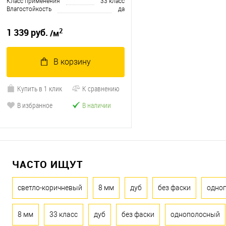
Класс применения
33 класс
Влагостойкость
да
2
1 339 руб.
/м
В корзину
Купить в 1 клик
К сравнению
В избранное
В наличии
ЧАСТО ИЩУТ
светло-коричневый
8 мм
дуб
без фаски
одно
8 мм
33 класс
дуб
без фаски
однополосный