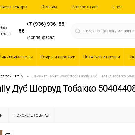
зврат товара
Отзывы
Вопрос ответ
Блог
+7 (936) 936-55-
-65
56
дневно
кровля, фасад
Виниловые полы
Ковры и дорожки
Плинтуса и пороги
По
•
dstock Family
Ламинат Tarkett Woodstock Family Дуб Шервуд Тобакко 504
mily Дуб Шервуд Тобакко 5040440
КИ
ПОХОЖИЕ ТОВАРЫ