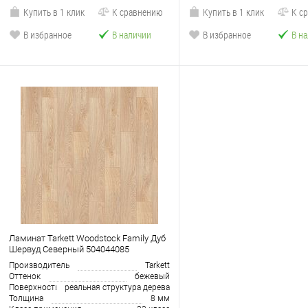
Купить в 1 клик
К сравнению
Купить в 1 клик
К с
В избранное
В наличии
В избранное
В н
Ламинат Tarkett Woodstock Family Дуб
Шервуд Северный 504044085
Производитель
Tarkett
Оттенок
бежевый
Поверхность
реальная структура дерева
Толщина
8 мм