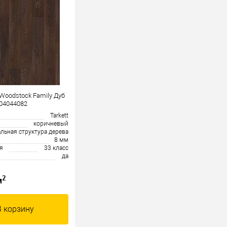
 Woodstock Family Дуб
04044082
Tarkett
коричневый
альная структура дерева
8 мм
я
33 класс
да
2
м
В корзину