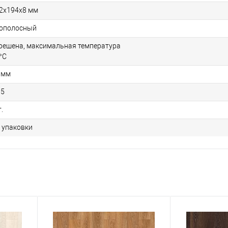
2х194х8 мм
ополосный
решена, максимальная температура
°C
 мм
05
.
1 упаковки