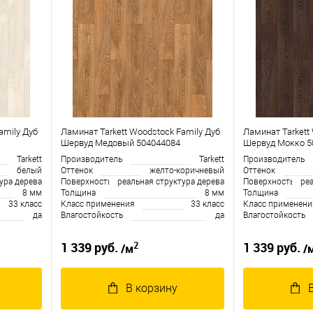
amily Дуб
Ламинат Tarkett Woodstock Family Дуб
Ламинат Tarkett
Шервуд Медовый 504044084
Шервуд Мокко 5
Tarkett
Производитель
Tarkett
Производитель
белый
Оттенок
желто-коричневый
Оттенок
ура дерева
Поверхность
реальная структура дерева
Поверхность
ре
8 мм
Толщина
8 мм
Толщина
33 класс
Класс применения
33 класс
Класс применени
да
Влагостойкость
да
Влагостойкость
2
1 339 руб.
1 339 руб.
/м
/
В корзину