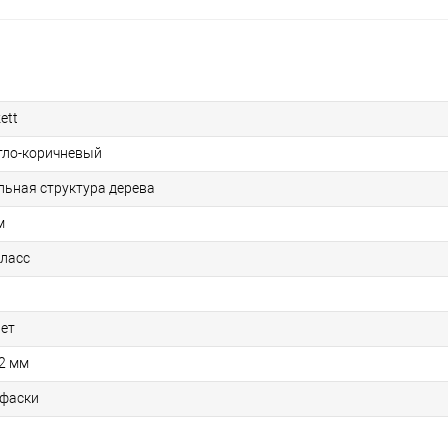
ett
тло-коричневый
льная структура дерева
м
класс
лет
2 мм
 фаски