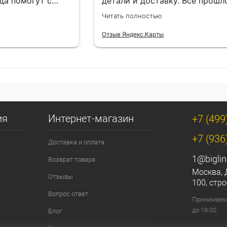
да помогут с
детали и доставку. Всё прошл
езли в
лишней суеты.
Читать полностью
Отзыв Яндекс.Карты
ия
Интернет-магазин
+7 (499
+7 (936
Доставка и оплата
1@biglin
Возврат товара
Москва, 
Отзывы
100, стро
Вопрос ответ
Принимаем 
до 19:00
Блог