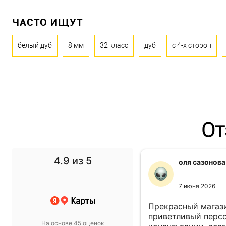
ЧАСТО ИЩУТ
белый дуб
8 мм
32 класс
дуб
с 4-х сторон
От
4.9
из 5
f1 gg
оля сазонова
11 ноября 2024
7 июня 2026
 выбор просто супер!
Прекрасный магази
т в спальню подобрали
приветливый персо
На основе 45 оценок