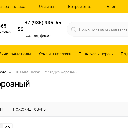
зврат товара
Отзывы
Вопрос ответ
Блог
+7 (936) 936-55-
-65
56
дневно
кровля, фасад
Виниловые полы
Ковры и дорожки
Плинтуса и пороги
По
•
ber
Ламинат Timber Lumber Дуб Морозный
орозный
КИ
ПОХОЖИЕ ТОВАРЫ