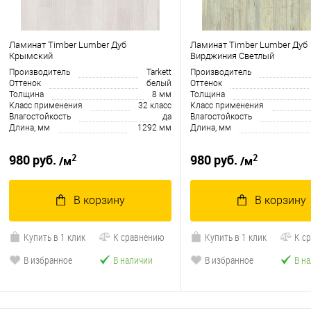
Ламинат Timber Lumber Дуб
Ламинат Timber Lumber Дуб
Крымский
Вирджиния Светлый
Производитель
Tarkett
Производитель
Оттенок
белый
Оттенок
Толщина
8 мм
Толщина
Класс применения
32 класс
Класс применения
Влагостойкость
да
Влагостойкость
Длина, мм
1292 мм
Длина, мм
2
2
980 руб.
980 руб.
/м
/м
В корзину
В корзину
Купить в 1 клик
К сравнению
Купить в 1 клик
К с
В избранное
В наличии
В избранное
В н