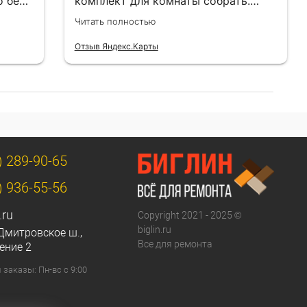
о без
комплект для комнаты собрать.
Цены адекватные.
Читать полностью
Отзыв Яндекс.Карты
) 289-90-65
) 936-55-56
.ru
Copyright 2021 - 2025 ©
biglin.ru
Дмитровское ш.,
Все для ремонта
ение 2
заказы: Пн-вс с 9:00