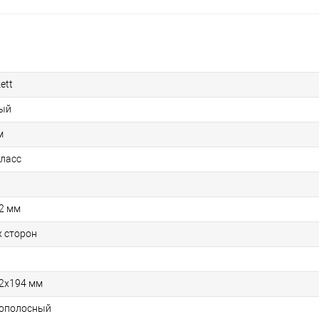
ett
ый
м
класс
2 мм
х сторон
2х194 мм
ополосный