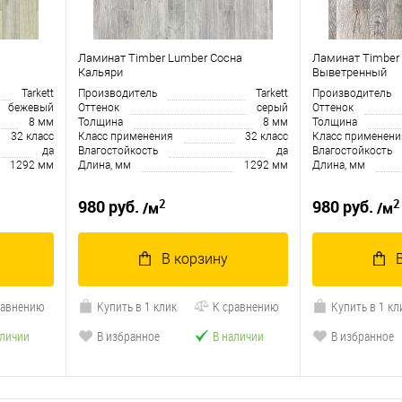
Ламинат Timber Lumber Сосна
Ламинат Timber
Кальяри
Выветренный
Tarkett
Производитель
Tarkett
Производитель
бежевый
Оттенок
серый
Оттенок
8 мм
Толщина
8 мм
Толщина
32 класс
Класс применения
32 класс
Класс применени
да
Влагостойкость
да
Влагостойкость
1292 мм
Длина, мм
1292 мм
Длина, мм
2
2
980 руб.
980 руб.
/м
/м
В корзину
равнению
Купить в 1 клик
К сравнению
Купить в 1 кл
аличии
В избранное
В наличии
В избранное