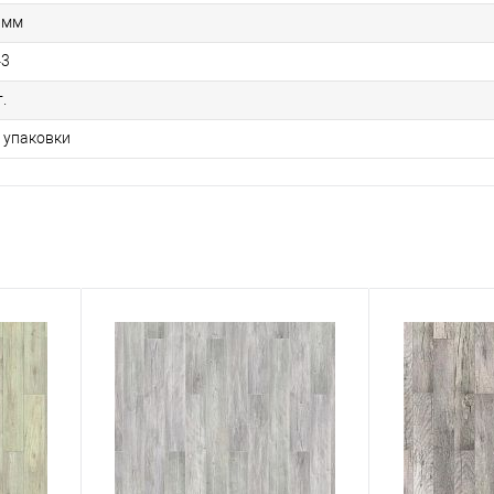
 мм
43
.
1 упаковки