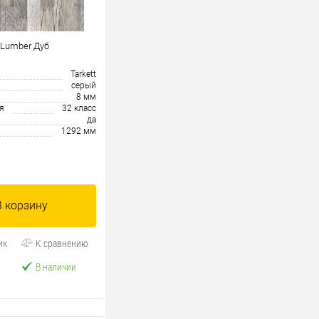
 Lumber Дуб
Tarkett
серый
8 мм
я
32 класс
да
1292 мм
В корзину
ик
К сравнению
В наличии