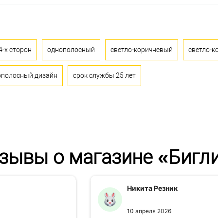
4-х сторон
однополосный
светло-коричневый
светло-к
ополосный дизайн
срок службы 25 лет
зывы о магазине «Бигл
Никита Резник
10 апреля 2026