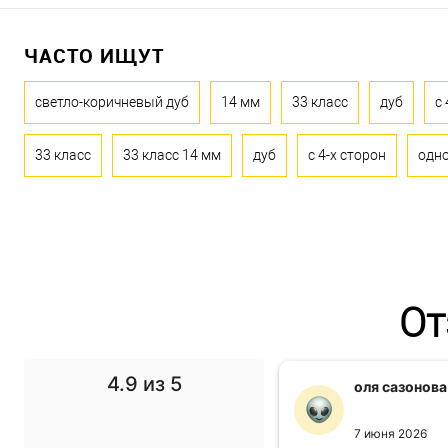
ЧАСТО ИЩУТ
светло-коричневый дуб
14 мм
33 класс
дуб
с 
33 класс
33 класс 14 мм
дуб
с 4-х сторон
одн
От
4.9
из 5
f1 gg
оля сазонова
11 ноября 2024
7 июня 2026