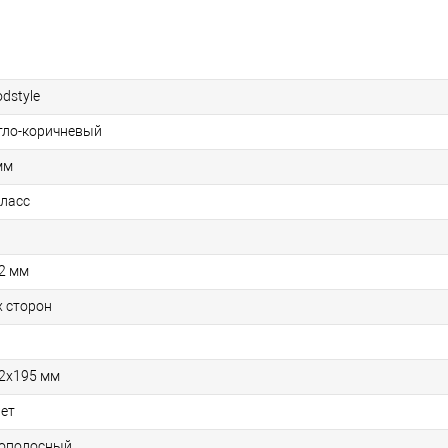
dstyle
тло-коричневый
мм
класс
2 мм
х сторон
2х195 мм
лет
ополосный