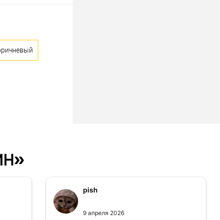
оричневый
ин»
pish
9 апреля 2026