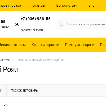
зврат товара
Отзывы
Вопрос ответ
Блог
+7 (936) 936-55-
-65
56
дневно
кровля, фасад
Виниловые полы
Ковры и дорожки
Плинтуса и пороги
По
•
Gamma
Ламинат Woodstyle Gamma Дуб Роял
 Роял
КИ
ПОХОЖИЕ ТОВАРЫ