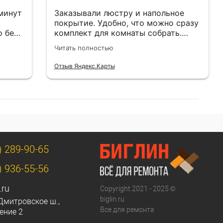
 минут
Заказывали люстру и напольное
покрытие. Удобно, что можно сразу
о без
комплект для комнаты собрать.
Цены адекватные.
Читать полностью
Отзыв Яндекс.Карты
) 289-90-65
) 936-55-56
.ru
Copyright 2021 - 2025 ©
biglin.ru
Дмитровское ш.,
Все для ремонта
ение 2