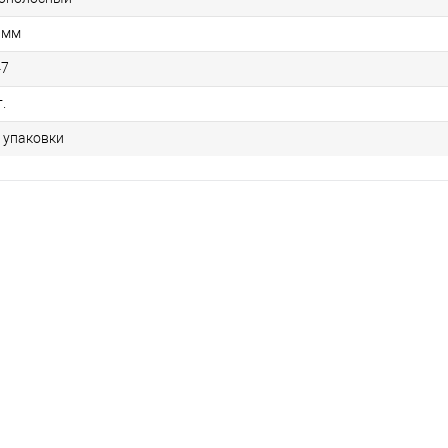
 мм
47
.
1 упаковки