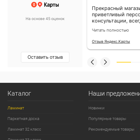
 выбор просто супер!
Прекрасный магази
т в спальню подобрали
приветливый персо
На основе 45 оценок
такой, какой хотели.
консультации, всег
магазину пять звёзд!
выбором! Всё прив
олностью
Читать полностью
назначенный день!
екс.Карты
Отзыв Яндекс.Карты
Оставить отзыв
Каталог
Наши предложен
Ламинат
Новинки
Паркетная доска
Популярные товары
Ламинат 32 класс
Рекомендуемые товары
Ламинат 33 класс