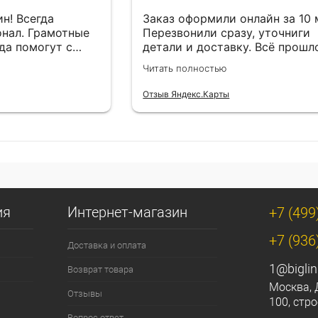
н! Всегда
Заказ оформили онлайн за 10
нал. Грамотные
Перезвонили сразу, уточниги
да помогут с
детали и доставку. Всё прошл
езли в
лишней суеты.
Читать полностью
Отзыв Яндекс.Карты
ия
Интернет-магазин
+7 (499
+7 (936
Доставка и оплата
1@biglin
Возврат товара
Москва, 
Отзывы
100, стро
Вопрос ответ