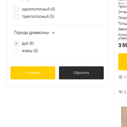
браш
с 4-х сторон
(4)
Прои
однополосный
(4)
Отте
трехполосный
(5)
Покр
Толщ
Замк
Порода древесины
Коли
упак
дуб
(9)
3 5
ясень
(0)
Показать
Сбросить
К
В