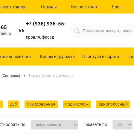
зврат товара
Отзывы
Вопрос ответ
Блог
+7 (936) 936-55-
-65
56
дневно
кровля, фасад
Виниловые полы
Ковры и дорожки
Плинтуса и пороги
По
•
 (Синтерос)
Паркет Sommer дуб масло
ь
дуб
лакированная
под маслом
однополосный
ртировать по:
Показать по: