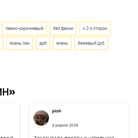
темно-коричневый
без фаски
с 2-х сторон
ясень лак
дуб
ясень
бежевый дуб
ин»
pish
9 апреля 2026
 минут
Заказывали люстру и напольное