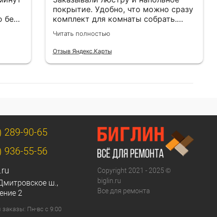
покрытие. Удобно, что можно сразу
о без
комплект для комнаты собрать.
Цены адекватные.
Читать полностью
Отзыв Яндекс.Карты
) 289-90-65
) 936-55-56
.ru
Copyright 2021 - 2025 ©
biglin.ru
Дмитровское ш.,
Все для ремонта
ение 2
заказы: Пн-вс с 9:00