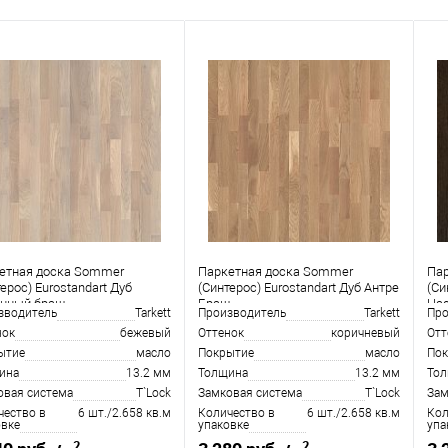
етная доска Sommer
Паркетная доска Sommer
Па
ерос) Eurostandart Дуб
(Синтерос) Eurostandart Дуб Антре
(Си
нный браш
Браш
На
зводитель
Tarkett
Производитель
Tarkett
Про
нок
бежевый
Оттенок
коричневый
Отт
ытие
масло
Покрытие
масло
Пок
ина
13.2 мм
Толщина
13.2 мм
То
овая система
T`Lock
Замковая система
T`Lock
Зам
чество в
6 шт./2.658 кв.м
Количество в
6 шт./2.658 кв.м
Кол
овке
упаковке
упа
2
2