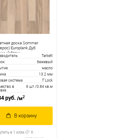
етная доска Sommer
ерос) Europlank Дуб
нный браш
зводитель
Tarkett
нок
бежевый
ытие
масло
ина
13.2 мм
овая система
T`Lock
чество в
6 шт./0.84 кв.м
овке
2
34 руб.
/м
В корзину
упить в 1 клик
К