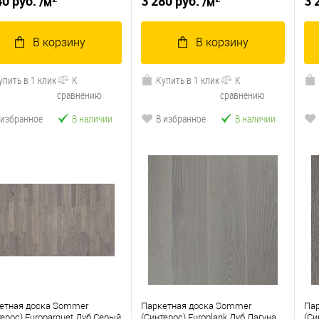
40 руб.
3 280 руб.
3 
/м
/м
В корзину
В корзину
упить в 1 клик
К
Купить в 1 клик
К
сравнению
сравнению
 избранное
В наличии
В избранное
В наличии
етная доска Sommer
Паркетная доска Sommer
Па
терос) Europarquet Дуб Серый
(Синтерос) Europlank Дуб Лагуна
(Си