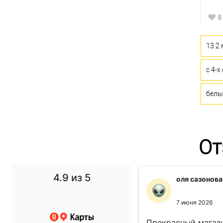
В
13.2
с 4-х
белы
От
4.9
из 5
f1 gg
оля сазонова
11 ноября 2024
7 июня 2026
 выбор просто супер!
Прекрасный магази