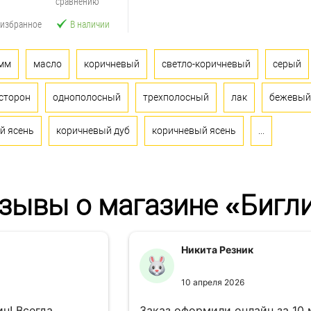
сравнению
 избранное
В наличии
 мм
масло
коричневый
светло-коричневый
серый
 сторон
однополосный
трехполосный
лак
бежевый
й ясень
коричневый дуб
коричневый ясень
...
зывы о магазине «Бигл
Никита Резник
10 апреля 2026
н! Всегда
Заказ оформили онлайн за 10