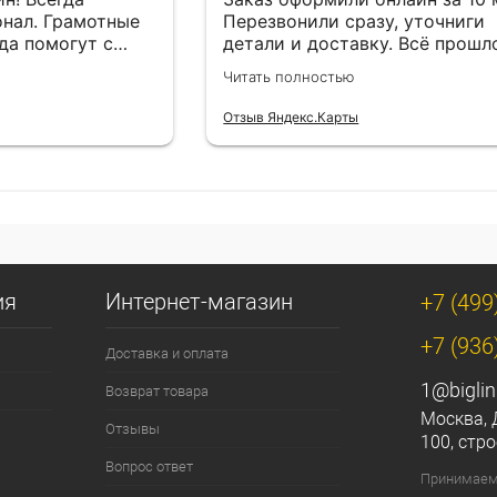
нал. Грамотные
Перезвонили сразу, уточниги
да помогут с
детали и доставку. Всё прошл
езли в
лишней суеты.
Читать полностью
Отзыв Яндекс.Карты
ия
Интернет-магазин
+7 (499
+7 (936
Доставка и оплата
1@biglin
Возврат товара
Москва, 
Отзывы
100, стро
Вопрос ответ
Принимаем 