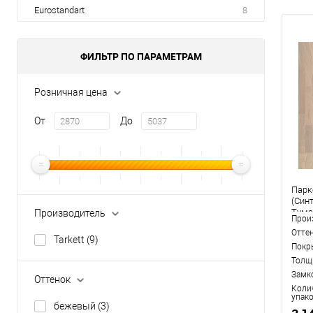
Eurostandart
8
ФИЛЬТР ПО ПАРАМЕТРАМ
Розничная цена
От
До
Парк
(Синт
Тума
Производитель
Прои
Отте
Tarkett
(9)
Покр
Толщ
Замк
Оттенок
Коли
упак
бежевый
(3)