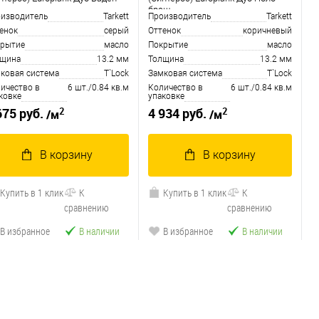
браш
изводитель
Tarkett
Производитель
Tarkett
енок
серый
Оттенок
коричневый
рытие
масло
Покрытие
масло
лщина
13.2 мм
Толщина
13.2 мм
ковая система
T`Lock
Замковая система
T`Lock
ичество в
6 шт./0.84 кв.м
Количество в
6 шт./0.84 кв.м
ковке
упаковке
2
2
675 руб.
4 934 руб.
/м
/м
В корзину
В корзину
Купить в 1 клик
К
Купить в 1 клик
К
сравнению
сравнению
В избранное
В наличии
В избранное
В наличии