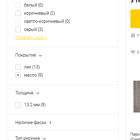
3 1
белый
(0)
коричневый
(2)
светло-коричневый
(0)
серый
(3)
К
Показать ещё 1
В
Покрытие
лак
(13)
масло
(9)
Толщина
13.2 мм
(9)
Наличие фаски
без фаски
(5)
Парк
с 2-х сторон
(0)
Тип рисунка
(Син