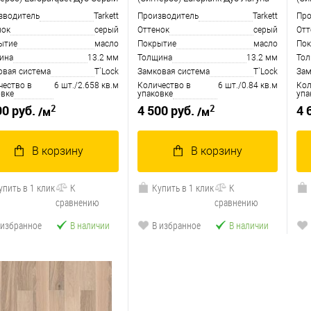
зводитель
Tarkett
Производитель
Tarkett
Про
нок
серый
Оттенок
серый
Отт
ытие
масло
Покрытие
масло
Пок
ина
13.2 мм
Толщина
13.2 мм
То
овая система
T`Lock
Замковая система
T`Lock
Зам
чество в
6 шт./2.658 кв.м
Количество в
6 шт./0.84 кв.м
Кол
овке
упаковке
упа
2
2
90 руб.
4 500 руб.
4 
/м
/м
В корзину
В корзину
упить в 1 клик
К
Купить в 1 клик
К
сравнению
сравнению
 избранное
В наличии
В избранное
В наличии