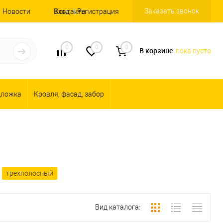
Заказать звонок
Новости
Вход
Контакты
Регистрация
0
0
0
В корзине
пока пусто
дложка
Кровля, фасад, забор
трехполосный
Вид каталога: