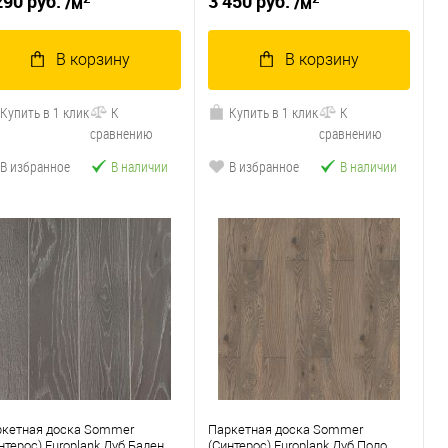
290 руб.
3 450 руб.
/м
/м
В корзину
В корзину
Купить в 1 клик
К
Купить в 1 клик
К
сравнению
сравнению
В избранное
В наличии
В избранное
В наличии
ркетная доска Sommer
Паркетная доска Sommer
нтерос) Europlank Дуб Баден
(Синтерос) Europlank Дуб Поло