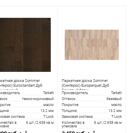
ркетная доска Sommer
Паркетная доска Sommer
нтерос) Eurostandart Дуб
(Синтерос) Europarquet Дуб
сыщенный
Бежевый браш
изводитель
Tarkett
Производитель
Tarkett
енок
темно-коричневый
Оттенок
бежевый
рытие
масло
Покрытие
масло
лщина
13.2 мм
Толщина
13.2 мм
ковая система
T`Lock
Замковая система
T`Lock
ичество в
6 шт./2.658 кв.м
Количество в
6 шт./2.658 кв.м
ковке
упаковке
2
2