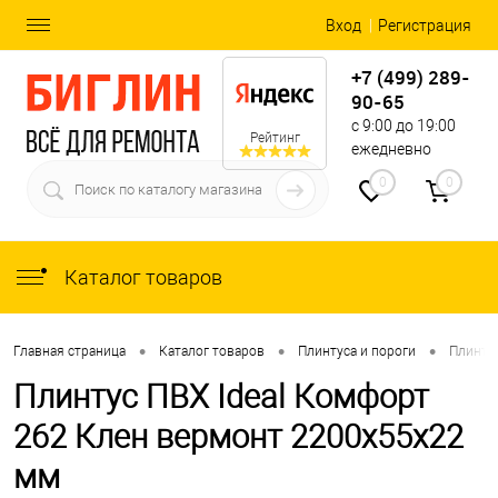
Вход
Регистрация
+7 (499) 289-
90-65
с 9:00 до 19:00
Рейтинг
ежедневно
0
0
Каталог товаров
•
•
•
Главная страница
Каталог товаров
Плинтуса и пороги
Плинту
Плинтус ПВХ Ideal Комфорт
262 Клен вермонт 2200x55x22
мм