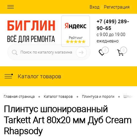
Вход
Регистрация
+7 (499) 289-
90-65
с 9:00 до 19:00
Рейтинг
ежедневно
0
0
Каталог товаров
•
•
•
Главная страница
Каталог товаров
Плинтуса и пороги
Шпони
Плинтус шпонированный
Tarkett Art 80x20 мм Дуб Cream
Rhapsody