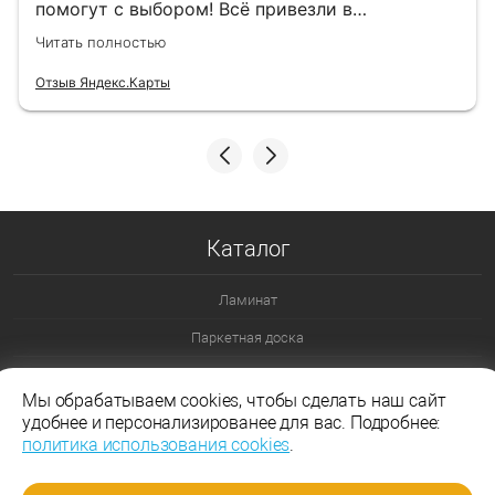
помогут с выбором! Всё привезли в
назначенный день!
Читать полностью
Отзыв Яндекс.Карты
Каталог
Ламинат
Паркетная доска
Ламинат 32 класс
Мы обрабатываем cookies, чтобы сделать наш сайт
Ламинат 33 класс
удобнее и персонализированее для вас. Подробнее:
политика использования cookies
.
Ламинат Эггер
Ламинат Таркетт