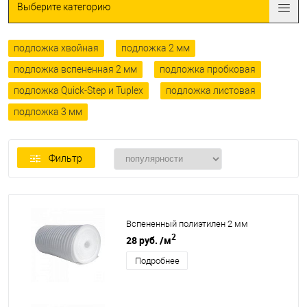
Выберите категорию
подложка хвойная
подложка 2 мм
подложка вспененная 2 мм
подложка пробковая
подложка Quick-Step и Tuplex
подложка листовая
подложка 3 мм
Фильтр
Вспененный полиэтилен 2 мм
2
28 руб.
/м
Подробнее