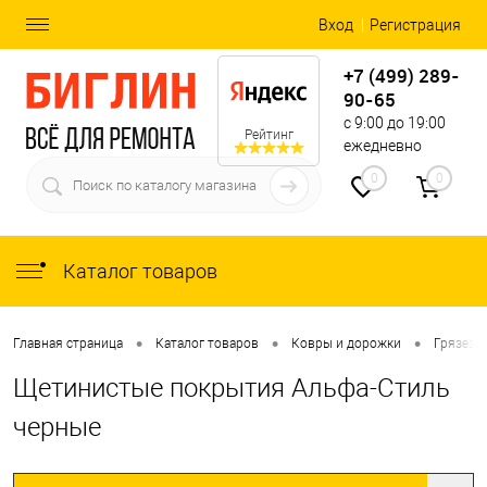
Вход
Регистрация
+7 (499) 289-
90-65
с 9:00 до 19:00
Рейтинг
ежедневно
0
0
Каталог товаров
•
•
•
Главная страница
Каталог товаров
Ковры и дорожки
Грязеза
Щетинистые покрытия Альфа-Стиль
черные