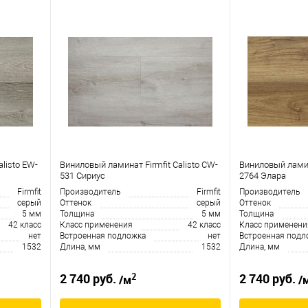
listo EW-
Виниловый ламинат Firmfit Calisto CW-
Виниловый ламина
531 Сириус
2764 Элара
Firmfit
Производитель
Firmfit
Производитель
серый
Оттенок
серый
Оттенок
5 мм
Толщина
5 мм
Толщина
42 класс
Класс применения
42 класс
Класс применени
нет
Встроенная подложка
нет
Встроенная подл
1532
Длина, мм
1532
Длина, мм
2
2 740 руб.
2 740 руб.
/м
/