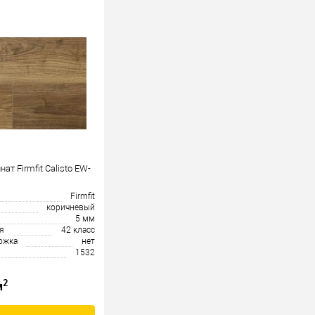
т Firmfit Calisto EW-
Firmfit
коричневый
5 мм
я
42 класс
ожка
нет
1532
2
м