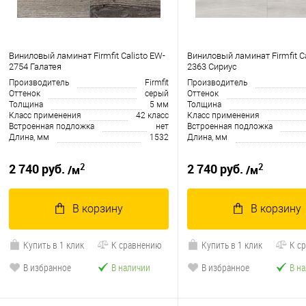
Виниловый ламинат Firmfit Calisto EW-
Виниловый ламинат Firmfit Ca
2754 Галатея
2363 Сириус
Производитель
Firmfit
Производитель
Оттенок
серый
Оттенок
Толщина
5 мм
Толщина
Класс применения
42 класс
Класс применения
Встроенная подложка
нет
Встроенная подложка
Длина, мм
1532
Длина, мм
2
2
2 740 руб.
2 740 руб.
/м
/м
В корзину
В корзину
Купить в 1 клик
К сравнению
Купить в 1 клик
К с
В избранное
В наличии
В избранное
В н