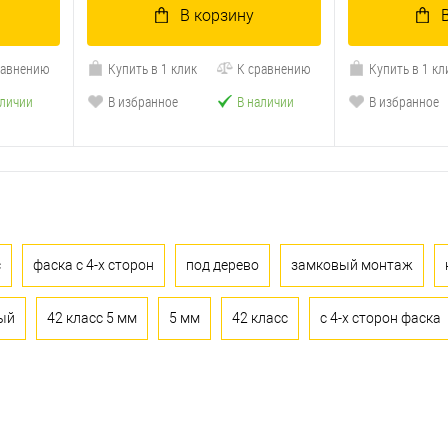
В корзину
равнению
Купить в 1 клик
К сравнению
Купить в 1 кл
аличии
В избранное
В наличии
В избранное
с
фаска с 4-х сторон
под дерево
замковый монтаж
ый
42 класс 5 мм
5 мм
42 класс
с 4-х сторон фаска