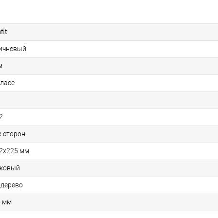
fit
ичневый
м
класс
2
х сторон
2x225 мм
ковый
 дерево
5 мм