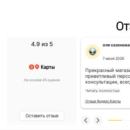
От
4.9
из 5
f1 gg
оля сазонова
11 ноября 2024
7 июня 2026
 выбор просто супер!
Прекрасный магази
т в спальню подобрали
приветливый персо
На основе 45 оценок
такой, какой хотели.
консультации, всег
магазину пять звёзд!
выбором! Всё прив
олностью
Читать полностью
назначенный день!
екс.Карты
Отзыв Яндекс.Карты
Оставить отзыв