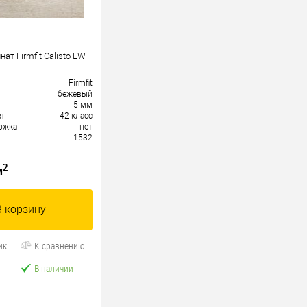
т Firmfit Calisto EW-
Firmfit
бежевый
5 мм
я
42 класс
ожка
нет
1532
2
м
В корзину
ик
К сравнению
В наличии