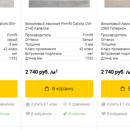
listo EW-
Виниловый ламинат Firmfit Calisto CW-
Виниловый ламина
2140 Капелла
2965 Гиперион
Firmfit
Производитель
Firmfit
Производитель
серый
Оттенок
белый
Оттенок
5 мм
Толщина
5 мм
Толщина
42 класс
Класс применения
42 класс
Класс применени
нет
Встроенная подложка
нет
Встроенная подл
1532
Длина, мм
1532
Длина, мм
2
2 740 руб.
2 740 руб.
/м
/
В корзину
равнению
Купить в 1 клик
К сравнению
Купить в 1 кл
аличии
В избранное
В наличии
В избранное