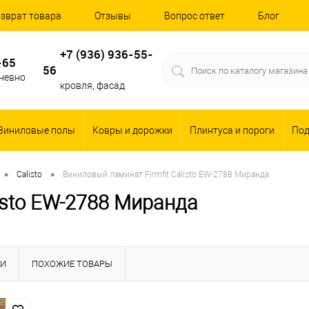
зврат товара
Отзывы
Вопрос ответ
Блог
+7 (936) 936-55-
-65
56
дневно
кровля, фасад
Виниловые полы
Ковры и дорожки
Плинтуса и пороги
По
•
•
Calisto
Виниловый ламинат Firmfit Calisto EW-2788 Миранда
isto EW-2788 Миранда
КИ
ПОХОЖИЕ ТОВАРЫ