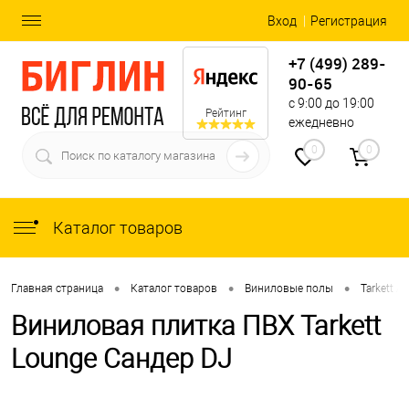
Вход
Регистрация
+7 (499) 289-
90-65
с 9:00 до 19:00
Рейтинг
ежедневно
0
0
Каталог товаров
•
•
•
Главная страница
Каталог товаров
Виниловые полы
Tarkett Ar
Виниловая плитка ПВХ Tarkett
Lounge Сандер DJ