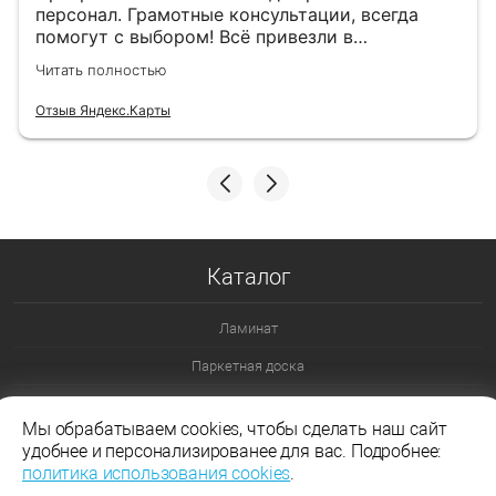
персонал. Грамотные консультации, всегда
помогут с выбором! Всё привезли в
назначенный день!
Читать полностью
Отзыв Яндекс.Карты
Каталог
Ламинат
Паркетная доска
Ламинат 32 класс
Мы обрабатываем cookies, чтобы сделать наш сайт
Ламинат 33 класс
удобнее и персонализированее для вас. Подробнее:
политика использования cookies
.
Ламинат Эггер