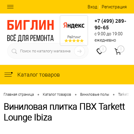
Вход
Регистрация
+7 (499) 289-
90-65
с 9:00 до 19:00
Рейтинг
ежедневно
0
0
Каталог товаров
•
•
•
Главная страница
Каталог товаров
Виниловые полы
Tarkett Ar
Виниловая плитка ПВХ Tarkett
Lounge Ibiza