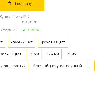
В корзину
Купить в 1 клик
К
сравнению
В избранное
В наличии
ет
красный цвет
кремовый цвет
черный цвет
15 мм
17.4 мм
21 мм
угол наружный
бежевый цвет угол наружный
...