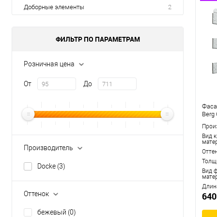
Доборные элементы
2
ФИЛЬТР ПО ПАРАМЕТРАМ
Розничная цена
От
До
Фаса
Berg
Прои
Вид 
мате
Производитель
Отте
Толщ
Docke
(3)
Вид 
мате
Длин
Оттенок
640
бежевый
(0)