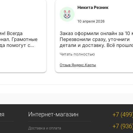
Никита Резник
10 апреля 2026
н! Всегда
Заказ оформили онлайн за 10
нал. Грамотные
Перезвонили сразу, уточниги
да помогут с
детали и доставку. Всё прошл
езли в
лишней суеты.
Читать полностью
Отзыв Яндекс.Карты
ия
Интернет-магазин
+7 (499
+7 (936
Доставка и оплата