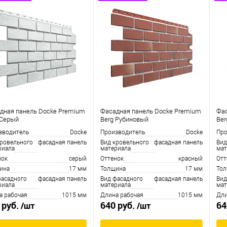
дная панель Docke Premium
Фасадная панель Docke Premium
Фас
 Серый
Berg Рубиновый
Ber
зводитель
Docke
Производитель
Docke
Про
кровельного
фасадная панель
Вид кровельного
фасадная панель
Вид
риала
материала
мат
нок
серый
Оттенок
красный
Отт
ина
17 мм
Толщина
17 мм
То
фасадного
фасадная панель
Вид фасадного
фасадная панель
Вид
риала
материала
мат
а рабочая
1015 мм
Длина рабочая
1015 мм
Дли
 руб.
640 руб.
64
/шт
/шт