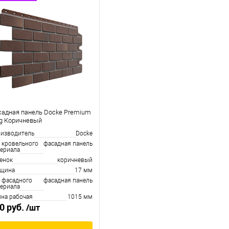
адная панель Docke Premium
g Коричневый
изводитель
Docke
 кровельного
фасадная панель
ериала
енок
коричневый
лщина
17 мм
 фасадного
фасадная панель
ериала
на рабочая
1015 мм
0 руб.
/шт