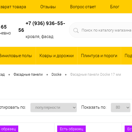
зврат товара
Отзывы
Вопрос ответ
Блог
+7 (936) 936-55-
-65
56
дневно
кровля, фасад
Виниловые полы
Ковры и дорожки
Плинтуса и пороги
По
•
•
•
сад
Фасадные панели
Docke
Фасадные панели Docke 17 мм
ртировать по:
Показать по:
ь образец
Есть образец
Ес