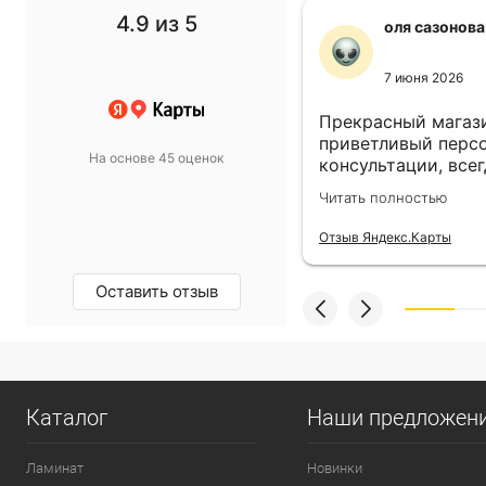
4.9
из 5
f1 gg
оля сазонова
11 ноября 2024
7 июня 2026
 выбор просто супер!
Прекрасный магази
т в спальню подобрали
приветливый персо
На основе 45 оценок
такой, какой хотели.
консультации, всег
магазину пять звёзд!
выбором! Всё прив
олностью
Читать полностью
назначенный день!
екс.Карты
Отзыв Яндекс.Карты
Оставить отзыв
Каталог
Наши предложен
Ламинат
Новинки