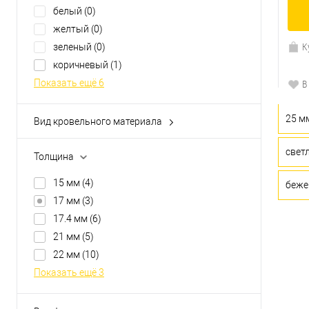
белый
(0)
желтый
(0)
К
зеленый
(0)
коричневый
(1)
Показать ещё 6
В
25 м
Вид кровельного материала
профиль стартовый
(0)
свет
угол для фасадной панели
(0)
Толщина
фасадная панель
(3)
15 мм
(4)
беже
17 мм
(3)
17.4 мм
(6)
21 мм
(5)
22 мм
(10)
Показать ещё 3