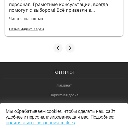
персонал. Грамотные консультации, всегда
помогут с выбором! Всё привезли в
назначенный день!
Читать полностью
Отзыв Яндекс.Карты
Каталог
Ламинат
Паркетная доска
Ламинат 32 класс
Мы обрабатываем cookies, чтобы сделать наш сайт
Ламинат 33 класс
удобнее и персонализированее для вас. Подробнее:
политика использования cookies
.
Ламинат Эггер