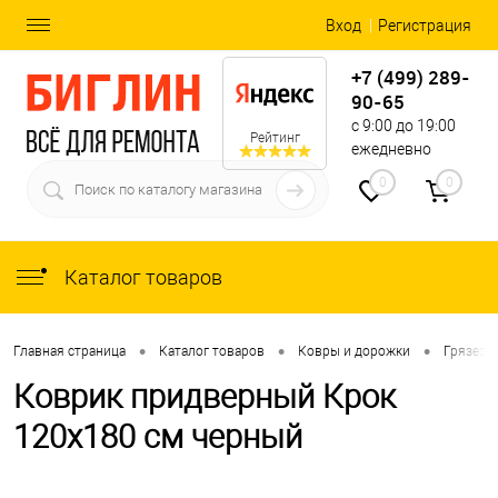
Вход
Регистрация
+7 (499) 289-
90-65
с 9:00 до 19:00
Рейтинг
ежедневно
0
0
Каталог товаров
•
•
•
Главная страница
Каталог товаров
Ковры и дорожки
Грязеза
Коврик придверный Крок
120x180 см черный