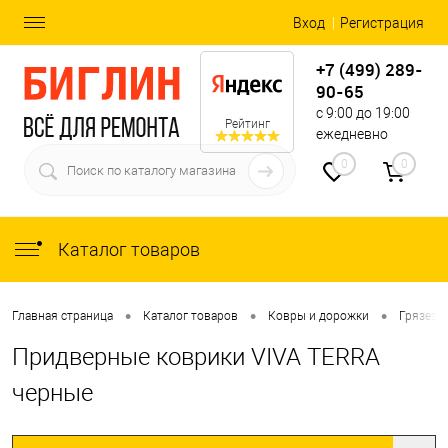
Вход
Регистрация
+7 (499) 289-
90-65
с 9:00 до 19:00
Рейтинг
ежедневно
0
0
Каталог товаров
•
•
•
Главная страница
Каталог товаров
Ковры и дорожки
Грязеза
Придверные коврики VIVA TERRA
черные