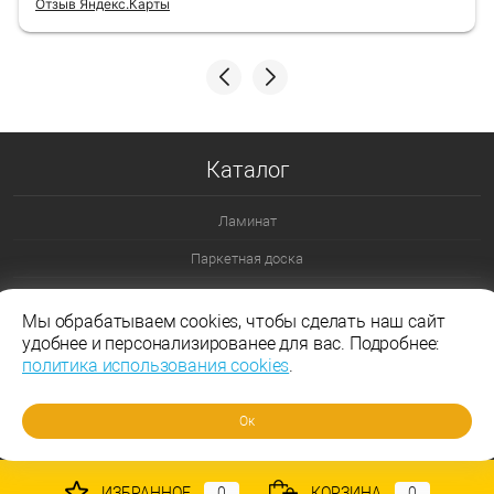
Отзыв Яндекс.Карты
Каталог
Ламинат
Паркетная доска
Ламинат 32 класс
Мы обрабатываем cookies, чтобы сделать наш сайт
Ламинат 33 класс
удобнее и персонализированее для вас. Подробнее:
политика использования cookies
.
Ламинат Эггер
Ламинат Таркетт
Ок
ИЗБРАННОЕ
0
КОРЗИНА
0