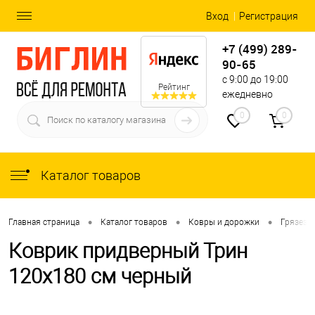
Вход
Регистрация
+7 (499) 289-
90-65
с 9:00 до 19:00
Рейтинг
ежедневно
0
0
Каталог товаров
•
•
•
Главная страница
Каталог товаров
Ковры и дорожки
Грязеза
Коврик придверный Трин
120x180 см черный