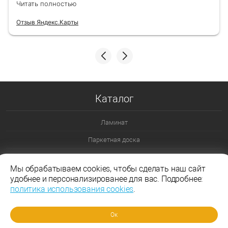
Читать полностью
Отзыв Яндекс.Карты
Каталог
Ламинат
Паркетная доска
Ламинат 32 класс
Мы обрабатываем cookies, чтобы сделать наш сайт
Ламинат 33 класс
удобнее и персонализированее для вас. Подробнее:
политика использования cookies
.
Ламинат Эггер
Ламинат Таркетт
Ок