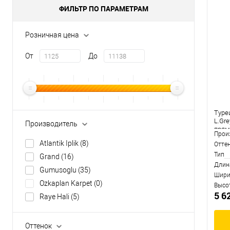
ФИЛЬТР ПО ПАРАМЕТРАМ
Розничная цена
От
До
Туре
L.Gre
Производитель
прям
Прои
Atlantik Iplik
(8)
Отте
Тип
Grand
(16)
Длин
Gumusoglu
(35)
Шири
Ozkaplan Karpet
(0)
Высо
5 6
Raye Hali
(5)
Оттенок