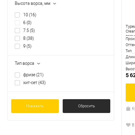
Высота ворса, мм
10
(16)
6
(0)
Туре
7.5
(5)
Crea
прям
8
(38)
Прои
Отте
9
(5)
Тип
Длин
Тип ворса
Шири
Высо
5 6
фризе
(21)
хит-сет
(43)
Показать
Сбросить
К
В