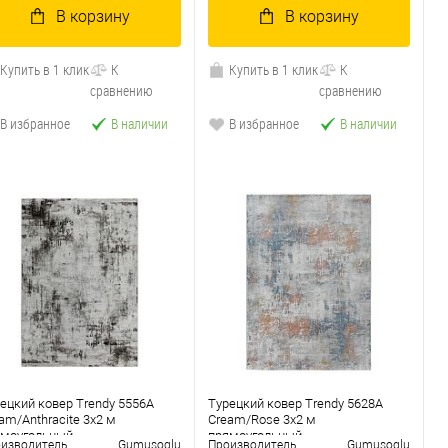
В корзину
В корзину
Купить в 1 клик
К
Купить в 1 клик
К
сравнению
сравнению
В избранное
В наличии
В избранное
В наличии
ецкий ковер Trendy 5556A
Турецкий ковер Trendy 5628A
am/Anthracite 3x2 м
Cream/Rose 3x2 м
ямоугольный
прямоугольный
изводитель
Gumusoglu
Производитель
Gumusoglu