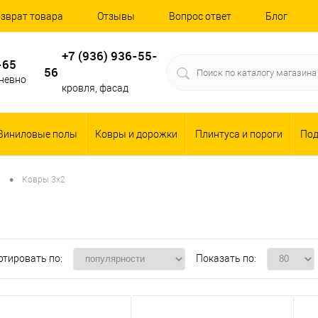
зврат товара
Отзывы
Вопрос ответ
Блог
+7 (936) 936-55-
-65
56
дневно
кровля, фасад
Виниловые полы
Ковры и дорожки
Плинтуса и пороги
По
•
ы
Ковры 3x2
ртировать по:
Показать по: