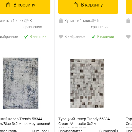
В корзину
В корзину
упить в 1 клик
К
Купить в 1 клик
К
сравнению
сравнению
 избранное
В наличии
В избранное
В наличии
цкий ковер Trendy 5834A
Турецкий ковер Trendy 5638A
Тур
m/Blue 3x2 м прямоугольный
Cream/Antracite 3x2 м
Cre
прямоугольный
пр
зводитель
Gumusoglu
Производитель
Gumusoglu
Про