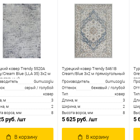
цкий ковер Trendy 5520A
Турецкий ковер Trendy 5461B
Тур
y/Cream Blue (LLA 35) 3x2 м
Cream/Blue 3x2 м прямоугольный
Gre
оугольный
пр
зводитель
Gumusoglu
Производитель
Gumusoglu
Про
нок
серый / голубой
Оттенок
бежевый / голубой
Отт
ковер
Тип
ковер
Тип
а, м
3
Длина, м
3
Дли
на, м
2
Ширина, м
2
Шир
та ворса, мм
8
Высота ворса, мм
8
Выс
25 руб.
5 625 руб.
5 
/шт
/шт
В корзину
В корзину