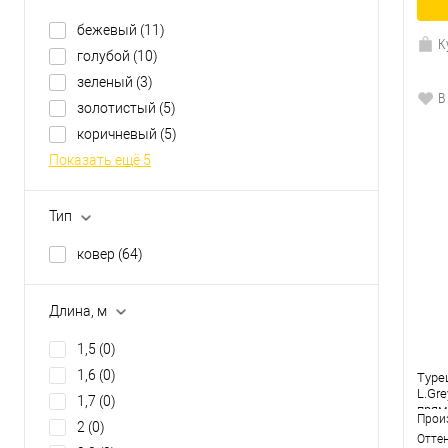
бежевый
(11)
К
голубой
(10)
зеленый
(3)
В
золотистый
(5)
коричневый
(5)
Показать ещё 5
Тип
ковер
(64)
Длина, м
1,5
(0)
1,6
(0)
Туре
L.Gre
1,7
(0)
прям
Прои
2
(0)
Отте