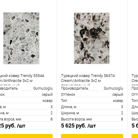
цкий ковер Trendy 5554A
Турецкий ковер Trendy 5637A
Тур
m/Anthracite 3x2 м
Cream/Antracite 3x2 м
Cre
оугольный
прямоугольный
пр
зводитель
Gumusoglu
Производитель
Gumusoglu
Про
нок
серый
Оттенок
серый
Отт
ковер
Тип
ковер
Тип
а, м
3
Длина, м
3
Дли
на, м
2
Ширина, м
2
Шир
та ворса, мм
8
Высота ворса, мм
8
Выс
25 руб.
5 625 руб.
5 
/шт
/шт