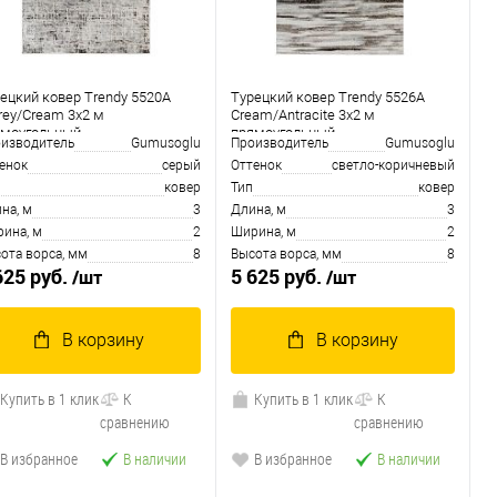
ецкий ковер Trendy 5520A
Турецкий ковер Trendy 5526A
rey/Cream 3x2 м
Cream/Antracite 3x2 м
ямоугольный
прямоугольный
изводитель
Gumusoglu
Производитель
Gumusoglu
енок
серый
Оттенок
светло-коричневый
ковер
Тип
ковер
на, м
3
Длина, м
3
ина, м
2
Ширина, м
2
ота ворса, мм
8
Высота ворса, мм
8
625 руб.
5 625 руб.
/шт
/шт
В корзину
В корзину
Купить в 1 клик
К
Купить в 1 клик
К
сравнению
сравнению
В избранное
В наличии
В избранное
В наличии