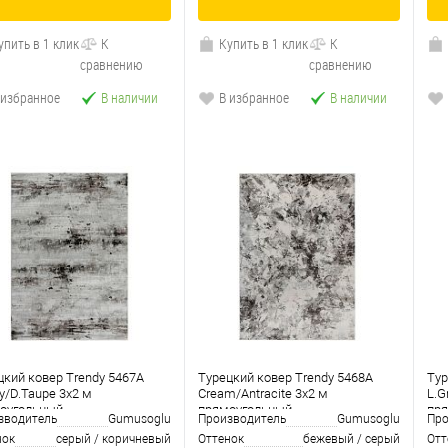
упить в 1 клик
К
Купить в 1 клик
К
сравнению
сравнению
 избранное
В наличии
В избранное
В наличии
цкий ковер Trendy 5467A
Турецкий ковер Trendy 5468A
Тур
y/D.Taupe 3x2 м
Cream/Antracite 3x2 м
L.G
оугольный
прямоугольный
пр
зводитель
Gumusoglu
Производитель
Gumusoglu
Про
нок
серый / коричневый
Оттенок
бежевый / серый
Отт