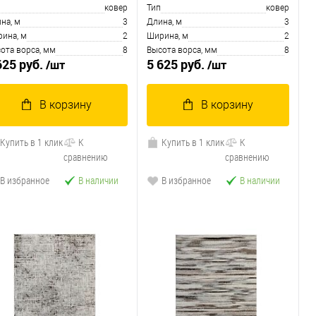
ковер
Тип
ковер
на, м
3
Длина, м
3
ина, м
2
Ширина, м
2
ота ворса, мм
8
Высота ворса, мм
8
625 руб.
5 625 руб.
/шт
/шт
В корзину
В корзину
Купить в 1 клик
К
Купить в 1 клик
К
сравнению
сравнению
В избранное
В наличии
В избранное
В наличии