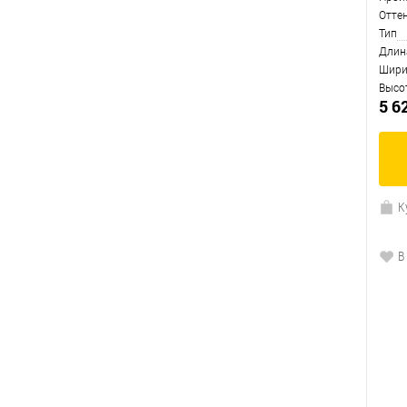
Отте
Тип
Длин
Шири
Высо
5 6
К
В