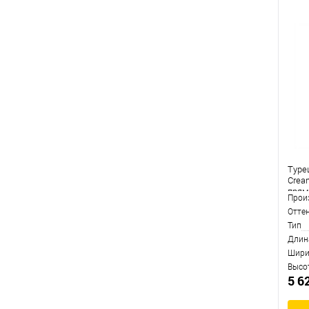
Туре
Crea
прям
Прои
Отте
Тип
Длин
Шири
Высо
5 6