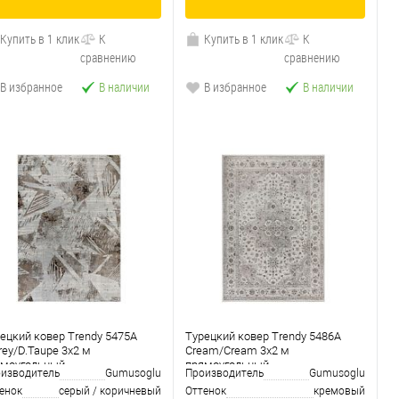
Купить в 1 клик
К
Купить в 1 клик
К
сравнению
сравнению
В избранное
В наличии
В избранное
В наличии
ецкий ковер Trendy 5475A
Турецкий ковер Trendy 5486A
rey/D.Taupe 3x2 м
Cream/Cream 3x2 м
ямоугольный
прямоугольный
изводитель
Gumusoglu
Производитель
Gumusoglu
енок
серый / коричневый
Оттенок
кремовый